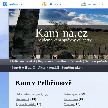
just4web.cz
Etřídnice.cz
SeznamŠkol.eu
Kam-na.cz
najdeme vám správný cíl cesty
Vložit novou akci
|
Registrovat nového pořadatele
|
Seznam pořada
Soutěž o iPad 3!
|
Akce v soutěži
|
Soutěžní úkoly
Kam v Pelhřimově
(0)
(2)
Adrenalinové sporty
Letní sporty
(0)
(0)
Aquaparky
Literatura
(2)
(2)
Cyklo turistika
Muzeum