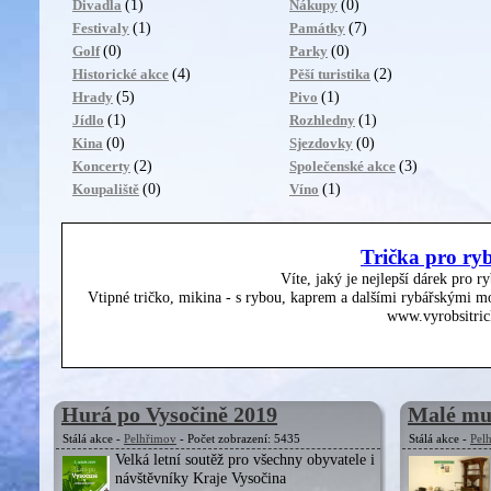
(1)
(0)
Divadla
Nákupy
(1)
(7)
Festivaly
Památky
(0)
(0)
Golf
Parky
(4)
(2)
Historické akce
Pěší turistika
(5)
(1)
Hrady
Pivo
(1)
(1)
Jídlo
Rozhledny
(0)
(0)
Kina
Sjezdovky
(2)
(3)
Koncerty
Společenské akce
(0)
(1)
Koupaliště
Víno
Trička pro ry
Víte, jaký je nejlepší dárek pro r
Vtipné tričko, mikina - s rybou, kaprem a dalšími rybářskými mo
www.vyrobsitric
Hurá po Vysočině 2019
Malé mu
Stálá akce -
Pelhřimov
- Počet zobrazení: 5435
Stálá akce -
Pel
Velká letní soutěž pro všechny obyvatele i
návštěvníky Kraje Vysočina