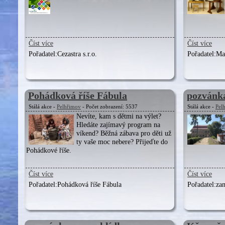
Číst více
Číst více
Pořadatel:
Cezastra s.r.o.
Pořadatel:
Ma
Pohádková říše Fábula
pozvánka
Stálá akce -
Pelhřimov
- Počet zobrazení: 5537
Stálá akce -
Pel
Nevíte, kam s dětmi na výlet?
Hledáte zajímavý program na
víkend? Běžná zábava pro děti už
ty vaše moc nebere? Přijeďte do
Pohádkové říše.
Číst více
Číst více
Pořadatel:
Pohádková říše Fábula
Pořadatel:
za