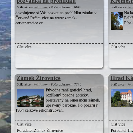
pozvánka na prohlídku
Křemešn
Stálá akce -
Pelhřimov
- Počet zobrazení: 6649
Stálá akce -
Pel
dovolujeme si Vás pozvat na prohlídku zámku v
Na k
Červené Řečici více na www.zamek-
Pelhř
cervenarecice.cz
Pípa
Číst více
Číst více
Zámek Žirovnice
Hrad K
Stálá akce -
Pelhřimov
- Počet zobrazení: 7775
Stálá akce -
Pel
Původně raně gotický hrad,
rozšířený pozdně goticky,
přestavěný na renesanční zámek,
upravený barokně. Po požáru r.
1964 celkově rekonstruován.
Číst více
Číst více
Pořadatel:
Zámek Žirovnice
Pořadatel:
Hr