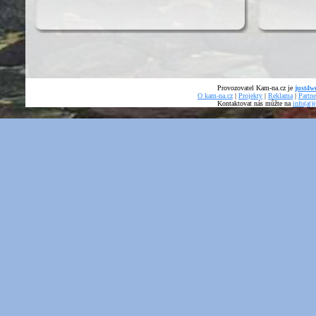
Provozovatel Kam-na.cz je
just4we
O kam-na.cz
|
Projekty
|
Reklama
|
Partne
Kontaktovat nás můžte na
info(at)