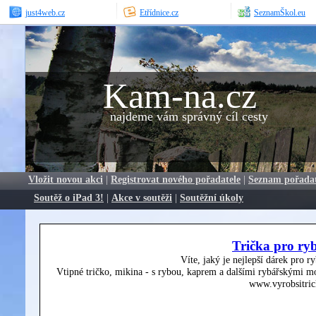
just4web.cz
Etřídnice.cz
SeznamŠkol.eu
Kam-na.cz
najdeme vám správný cíl cesty
Vložit novou akci
|
Registrovat nového pořadatele
|
Seznam pořada
Soutěž o iPad 3!
|
Akce v soutěži
|
Soutěžní úkoly
Trička pro ry
Víte, jaký je nejlepší dárek pro r
Vtipné tričko, mikina - s rybou, kaprem a dalšími rybářskými mo
www.vyrobsitric