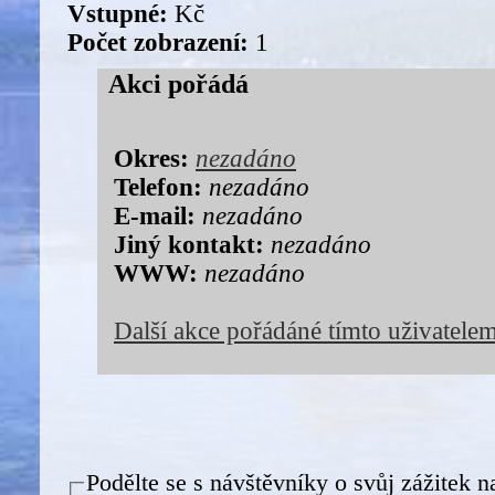
Vstupné:
Kč
Počet zobrazení:
1
Akci pořádá
Okres:
nezadáno
Telefon:
nezadáno
E-mail:
nezadáno
Jiný kontakt:
nezadáno
WWW:
nezadáno
Další akce pořádáné tímto uživatele
Podělte se s návštěvníky o svůj zážitek n