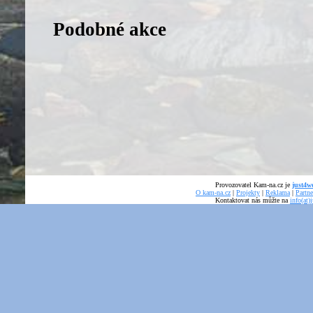
Podobné akce
Provozovatel Kam-na.cz je
just4we
O kam-na.cz
|
Projekty
|
Reklama
|
Partne
Kontaktovat nás můžte na
info(at)