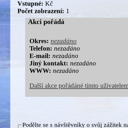
Vstupné:
Kč
Počet zobrazení:
1
Akci pořádá
Okres:
nezadáno
Telefon:
nezadáno
E-mail:
nezadáno
Jiný kontakt:
nezadáno
WWW:
nezadáno
Další akce pořádáné tímto uživatele
Podělte se s návštěvníky o svůj zážitek n