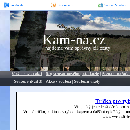
just4web.cz
Etřídnice.cz
SeznamŠkol.eu
Kam-na.cz
najdeme vám správný cíl cesty
Vložit novou akci
|
Registrovat nového pořadatele
|
Seznam pořada
Soutěž o iPad 3!
|
Akce v soutěži
|
Soutěžní úkoly
Trička pro ry
Víte, jaký je nejlepší dárek pro r
Vtipné tričko, mikina - s rybou, kaprem a dalšími rybářskými mo
www.vyrobsitric