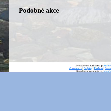
Podobné akce
Provozovatel Kam-na.cz je
just4we
O kam-na.cz
|
Projekty
|
Reklama
|
Partne
Kontaktovat nás můžte na
info(at)