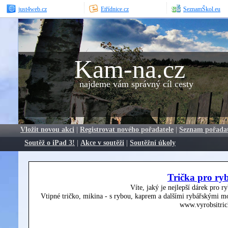
just4web.cz
Etřídnice.cz
SeznamŠkol.eu
Kam-na.cz
najdeme vám správný cíl cesty
Vložit novou akci
|
Registrovat nového pořadatele
|
Seznam pořada
Soutěž o iPad 3!
|
Akce v soutěži
|
Soutěžní úkoly
Trička pro ry
Víte, jaký je nejlepší dárek pro r
Vtipné tričko, mikina - s rybou, kaprem a dalšími rybářskými mo
www.vyrobsitric