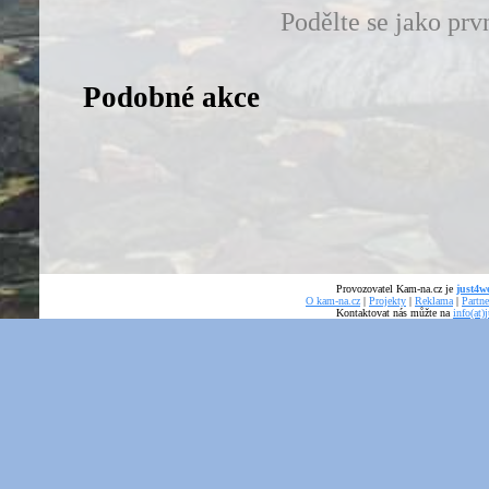
Podělte se jako prv
Podobné akce
Provozovatel Kam-na.cz je
just4we
O kam-na.cz
|
Projekty
|
Reklama
|
Partne
Kontaktovat nás můžte na
info(at)