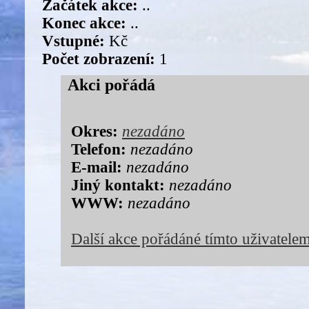
Začátek akce:
..
Konec akce:
..
Vstupné:
Kč
Počet zobrazení:
1
Akci pořádá
Okres:
nezadáno
Telefon:
nezadáno
E-mail:
nezadáno
Jiný kontakt:
nezadáno
WWW:
nezadáno
Další akce pořádáné tímto uživatele