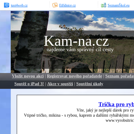
just4web.cz
Etřídnice.cz
SeznamŠkol.eu
Kam-na.cz
najdeme vám správný cíl cesty
Vložit novou akci
|
Registrovat nového pořadatele
|
Seznam pořada
Soutěž o iPad 3!
|
Akce v soutěži
|
Soutěžní úkoly
Trička pro ry
Víte, jaký je nejlepší dárek pro r
Vtipné tričko, mikina - s rybou, kaprem a dalšími rybářskými mo
www.vyrobsitric