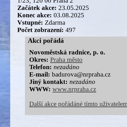
1/23, 120 00 Praha 2
Začátek akce:
23.05.2025
Konec akce:
03.08.2025
Vstupné:
Zdarma
Počet zobrazení:
497
Akci pořádá
Novoměstská radnice, p. o.
Okres:
Praha město
Telefon:
nezadáno
E-mail:
badurova@nrpraha.cz
Jiný kontakt:
nezadáno
WWW:
www.nrpraha.cz
Další akce pořádáné tímto uživatele