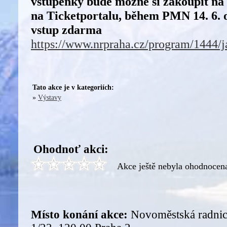
vstupenky bude možné si zakoupit na 
na Ticketportalu, během PMN 14. 6. 
vstup zdarma
https://www.nrpraha.cz/program/1444/j
Tato akce je v kategoriích:
»
Výstavy
Ohodnoť akci:
Akce ještě nebyla ohodnocen
Místo konání akce:
Novoměstská radnice