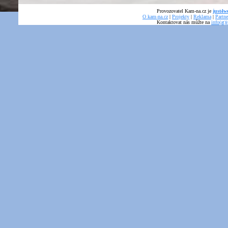
Provozovatel Kam-na.cz je
just4we
O kam-na.cz
|
Projekty
|
Reklama
|
Partne
Kontaktovat nás můžte na
info(at)