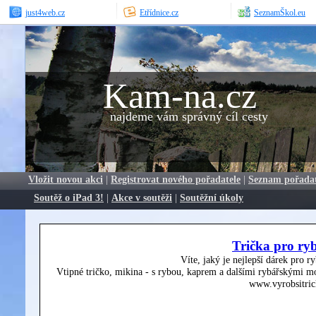
just4web.cz
Etřídnice.cz
SeznamŠkol.eu
Kam-na.cz
najdeme vám správný cíl cesty
Vložit novou akci
|
Registrovat nového pořadatele
|
Seznam pořada
Soutěž o iPad 3!
|
Akce v soutěži
|
Soutěžní úkoly
Trička pro ry
Víte, jaký je nejlepší dárek pro r
Vtipné tričko, mikina - s rybou, kaprem a dalšími rybářskými mo
www.vyrobsitric