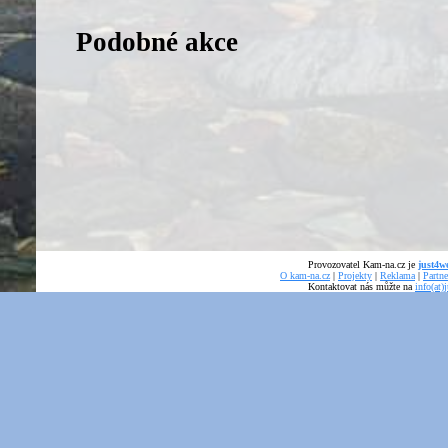
Podobné akce
Provozovatel Kam-na.cz je
just4we
O kam-na.cz
|
Projekty
|
Reklama
|
Partne
Kontaktovat nás můžte na
info(at)