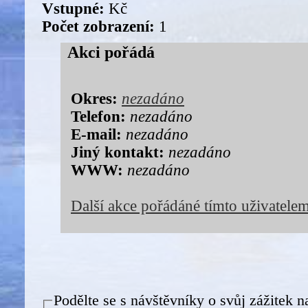
Vstupné:
Kč
Počet zobrazení:
1
Akci pořádá
Okres:
nezadáno
Telefon:
nezadáno
E-mail:
nezadáno
Jiný kontakt:
nezadáno
WWW:
nezadáno
Další akce pořádáné tímto uživatele
Podělte se s návštěvníky o svůj zážitek n