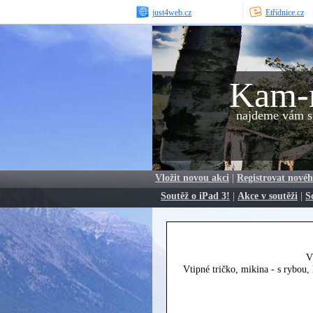
just4web.cz
Etřídnice.cz
Kam-
najdeme vám sp
Vložit novou akci
|
Registrovat novéh
Soutěž o iPad 3!
|
Akce v soutěži
|
S
V
Vtipné tričko, mikina - s rybou