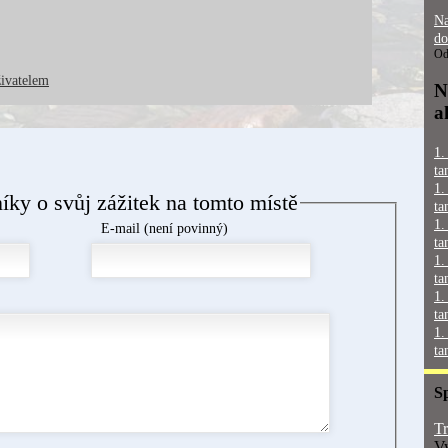
Na
do
Od
živatelem
N
a
1.
ta
1.
níky o svůj zážitek na tomto místě
ta
1.
E-mail (není povinný)
ta
1.
ta
1.
ta
1.
ta
S
Tr
Vy