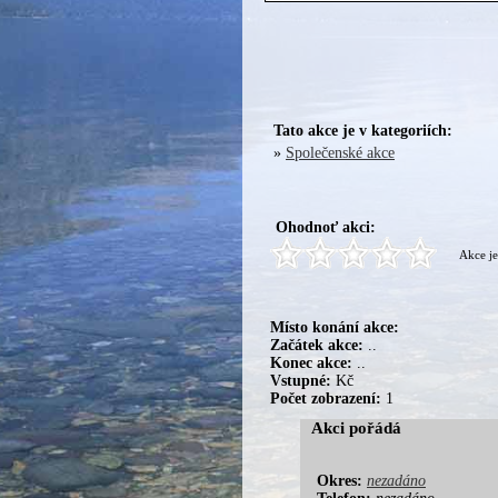
Tato akce je v kategoriích:
»
Společenské akce
Ohodnoť akci:
Akce je
Místo konání akce:
Začátek akce:
..
Konec akce:
..
Vstupné:
Kč
Počet zobrazení:
1
Akci pořádá
Okres:
nezadáno