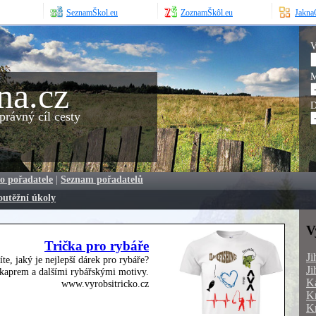
SeznamŠkol.eu
ZoznamŠkôl.eu
JaknaO
V
M
na.cz
D
rávný cíl cesty
o pořadatele
|
Seznam pořadatelů
outěžní úkoly
V
Trička pro rybáře
Ji
íte, jaký je nejlepší dárek pro rybáře?
Ji
, kaprem a dalšími rybářskými motivy.
Ka
www.vyrobsitricko.cz
Kr
Kr