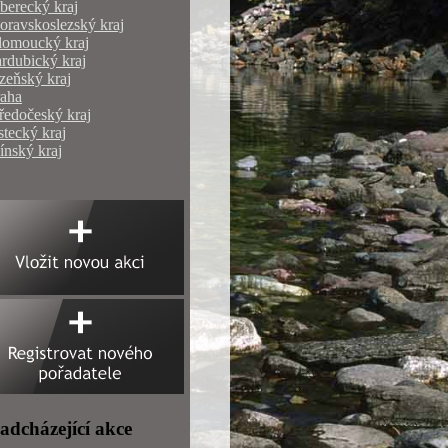
berecký kraj
ravskoslezský kraj
lomoucký kraj
rdubický kraj
zeňský kraj
raha
ředočeský kraj
tecký kraj
ínský kraj
adcházející akce