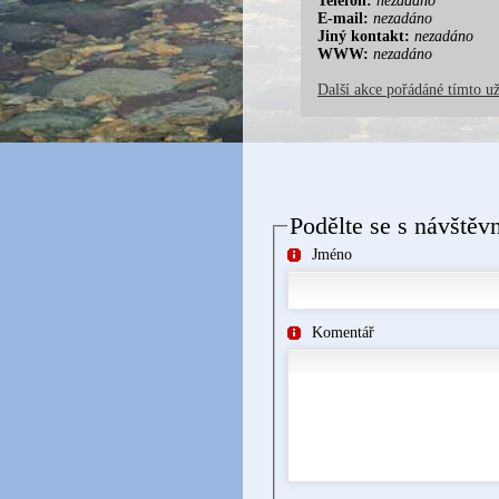
Telefon:
nezadáno
E-mail:
nezadáno
Jiný kontakt:
nezadáno
WWW:
nezadáno
Další akce pořádáné tímto u
Podělte se s návštěv
Jméno
Komentář