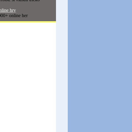
line hry
00+ online her