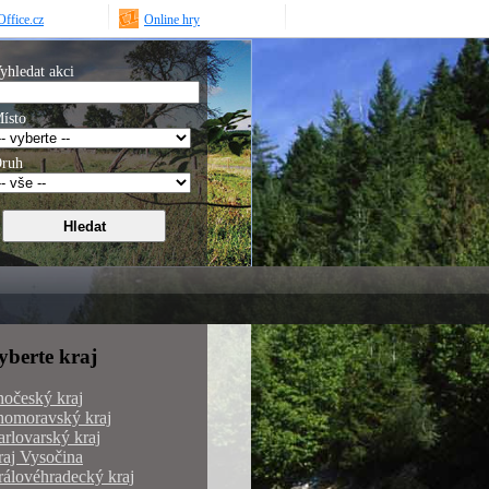
ffice.cz
Online hry
yhledat akci
ísto
ruh
yberte kraj
hočeský kraj
homoravský kraj
rlovarský kraj
aj Vysočina
álovéhradecký kraj