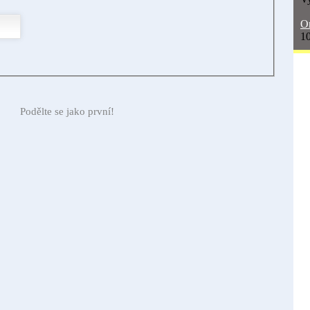
On
10
Podělte se jako první!