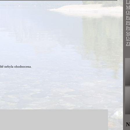
Li
Mo
O
Pa
Pl
P
St
Ús
Zl
ště nebyla ohodnocena.
N