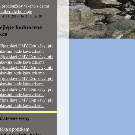
 prodloužený víkend s dětmi
 Libereckého kraje
: 4. 11. 2017 Do: 1. 11. 2030
ejlépe hodnocené
kce
 října slaví OMV Den kávy: při
nkování bude káva zdarma
 října slaví OMV Den kávy: při
nkování bude káva zdarma
 října slaví OMV Den kávy: při
nkování bude káva zdarma
 října slaví OMV Den kávy: při
nkování bude káva zdarma
 října slaví OMV Den kávy: při
nkování bude káva zdarma
 října slaví OMV Den kávy: při
nkování bude káva zdarma
přáteléné weby
ička s potiskem
robte si vlastní tričko