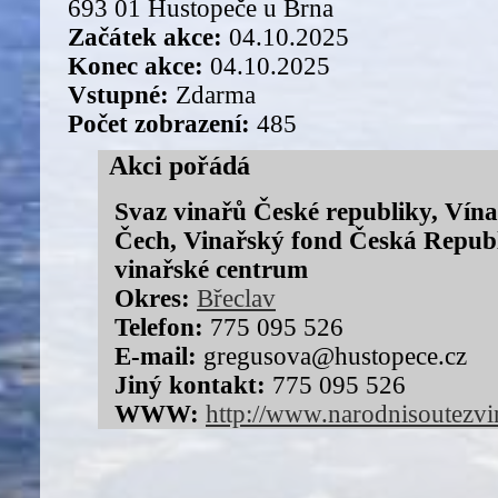
693 01 Hustopeče u Brna
Začátek akce:
04.10.2025
Konec akce:
04.10.2025
Vstupné:
Zdarma
Počet zobrazení:
485
Akci pořádá
Svaz vinařů České republiky, Vína
Čech, Vinařský fond Česká Repub
vinařské centrum
Okres:
Břeclav
Telefon:
775 095 526
E-mail:
gregusova@hustopece.cz
Jiný kontakt:
775 095 526
WWW:
http://www.narodnisoutezvi