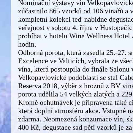
Nominační výstavy vín Velkopavlovické 
zúčastnilo 865 vzorků od 106 vinařů a v
kompletní kolekci teď nabídne degustac
veřejnost v sobotu 4. října v Hustopečí
probíhat v hotelu Wine Wellness Hotel
hodin.
Odborná porota, která zasedla 25.-27. s
Excelence ve Valticích, vybrala ze všec
vína, která postoupila do finále Salon
Velkopavlovické podoblasti se stal Cab
Reserva 2018, výběr z hroznů z BV vina
porota udělila 54 velkých zlatých a 229
Kromě ochutnávek je připravena také 
která doplní atmosféru akce. Vstupné n
zdarma. Neomezená konzumace vín, skle
400 Kč, degustace sad pěti vzorků je za