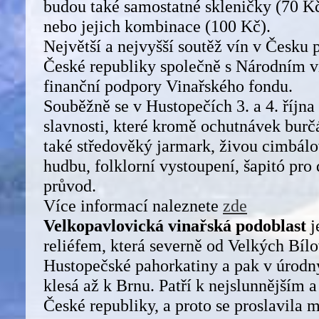
budou také samostatné skleničky (70 Kč
nebo jejich kombinace (100 Kč).
Největší a nejvyšší soutěž vín v Česku 
České republiky společně s Národním v
finanční podpory Vinařského fondu.
Souběžně se v Hustopečích 3. a 4. říjn
slavnosti, které kromě ochutnávek bur
také středověký jarmark, živou cimbál
hudbu, folklorní vystoupení, šapitó pro 
průvod.
Více informací naleznete
zde
Velkopavlovická vinařská podoblast
j
reliéfem, která severně od Velkých Bíl
Hustopečské pahorkatiny a pak v úrodn
klesá až k Brnu. Patří k nejslunnějším 
České republiky, a proto se proslavila