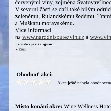
červenými víny, zejména Svatovavřine
V severní části se daří také bílým odr
zelenému, Rulandskému šedému, Tramí
a Muškátu moravskému.
Více informací
na
www.narodnisoutezvin.cz
a
www.vin
Tato akce je v kategoriích:
»
Víno
Ohodnoť akci:
Akce ještě nebyla ohodnocen
Místo konání akce:
Wine Wellness Hote