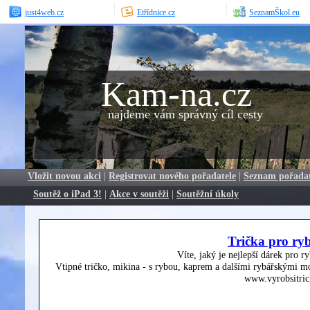
just4web.cz
Etřídnice.cz
SeznamŠkol.eu
Kam-na.cz
najdeme vám správný cíl cesty
Vložit novou akci
|
Registrovat nového pořadatele
|
Seznam pořada
Soutěž o iPad 3!
|
Akce v soutěži
|
Soutěžní úkoly
Trička pro ry
Víte, jaký je nejlepší dárek pro r
Vtipné tričko, mikina - s rybou, kaprem a dalšími rybářskými mo
www.vyrobsitric