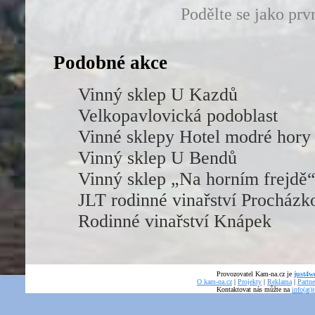
Podělte se jako prv
Podobné akce
Vinný sklep U Kazdů
Velkopavlovická podoblast
Vinné sklepy Hotel modré hory
Vinný sklep U Bendů
Vinný sklep „Na horním frejdě
JLT rodinné vinařství Procházk
Rodinné vinařství Knápek
Provozovatel Kam-na.cz je
just4we
O kam-na.cz
|
Projekty
|
Reklama
|
Partne
Kontaktovat nás můžte na
info(at)