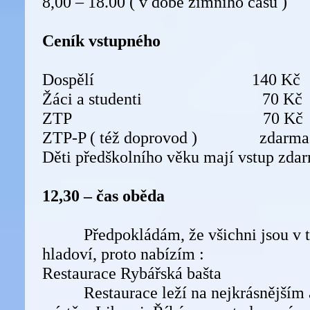
8,00 – 18.00 ( v době zimního času )
Ceník vstupného
Dospělí 140 Kč
Žáci a studenti 70 Kč
ZTP 70 Kč
ZTP-P ( též doprovod ) zdarma
Děti předškolního věku mají vstup zda
12,30 – čas oběda
Předpokládám, že všichni jsou v tut
hladoví, proto nabízím :
Restaurace Rybářská bašta
Restaurace leží na nejkrásnějším a