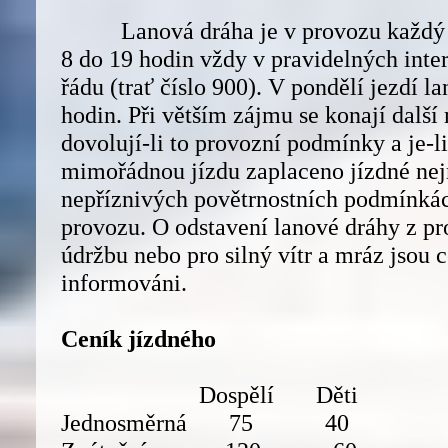
Lanová dráha je v provozu každý d
8 do 19 hodin vždy v pravidelných inter
řádu (trať číslo 900). V pondělí jezdí l
hodin. Při větším zájmu se konají další
dovolují-li to provozní podmínky a je-l
mimořádnou jízdu zaplaceno jízdné nej
nepříznivých povětrnostních podmínkác
provozu. O odstavení lanové dráhy z p
údržbu nebo pro silný vítr a mráz jsou c
informováni.
Ceník jízdného
Dospělí Děti
Jednosměrná 75 40