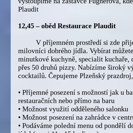
vystoupíme na zastávce Fugnerova, kde
Plaudit
12,45 – oběd Restaurace Plaudit
V příjemném prostředí si zde přijd
milovníci dobrého jídla. Vybírat můžet
minutkové kuchyně, specialit kuchaře,
přes 50 druhů pizzy. Nabízíme široký vý
cocktailů. Čepujeme Plzeňský prazdroj
• Příjemné posezení s možností jak u ba
restauračních nebo přímo na baru
• Možnost využití odděleného salonku
• Možnost posezení na zahrádce v centr
• Podáváme polední menu od pondělí do