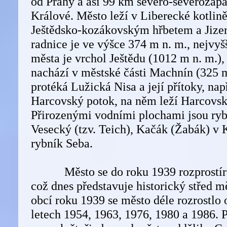
od Prahy a asi 99 km severo-severozáp
Králové. Město leží v Liberecké kotlin
Ještědsko-kozákovským hřbetem a Jize
radnice je ve výšce 374 m n. m., nejvy
města je vrchol Ještědu (1012 m n. m.), 
nachází v městské části Machnín (325 
protéká Lužická Nisa a její přítoky, na
Harcovský potok, na něm leží Harcovsk
Přirozenými vodními plochami jsou ryb
Vesecký (tzv. Teich), Kačák (Žabák) v 
rybník Seba.
Město se do roku 1939 rozprostíral
což dnes představuje historický střed m
obcí roku 1939 se město déle rozrostlo 
letech 1954, 1963, 1976, 1980 a 1986. 