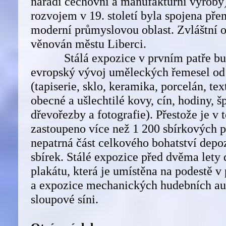
nářadí cechovní a manufakturní výroby
rozvojem v 19. století byla spojena př
moderní průmyslovou oblast. Zvláštní o
věnován městu Liberci.
Stálá expozice v prvním patře bud
evropský vývoj uměleckých řemesel od 
(tapiserie, sklo, keramika, porcelán, tex
obecné a ušlechtilé kovy, cín, hodiny, š
dřevořezby a fotografie). Přestože je v
zastoupeno více než 1 200 sbírkových p
nepatrná část celkového bohatství depo
sbírek. Stálé expozice před dvěma lety 
plakátu, která je umístěna na podestě
a expozice mechanických hudebních au
sloupové síni.