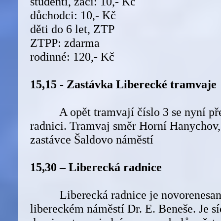
studenti, žáci: 10,- Kč
důchodci: 10,- Kč
děti do 6 let, ZTP
ZTPP: zdarma
rodinné: 120,- Kč
15,15 - Zastávka Liberecké tramvaje
A opět tramvají číslo 3 se nyní př
radnici. Tramvaj směr Horní Hanychov
zastávce Šaldovo náměstí
15,30 – Liberecká radnice
Liberecká radnice je novorenesanč
libereckém náměstí Dr. E. Beneše. Je s