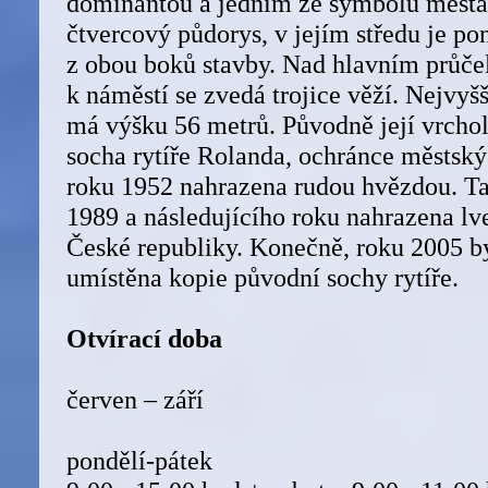
dominantou a jedním ze symbolů města.
čtvercový půdorys, v jejím středu je po
z obou boků stavby. Nad hlavním průč
k náměstí se zvedá trojice věží. Nejvyšš
má výšku 56 metrů. Původně její vrcho
socha rytíře Rolanda, ochránce městský
roku 1952 nahrazena rudou hvězdou. Ta 
1989 a následujícího roku nahrazena l
České republiky. Konečně, roku 2005 by
umístěna kopie původní sochy rytíře.
Otvírací doba
červen – září
pondělí-pátek