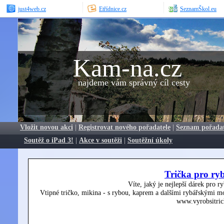
just4web.cz
Etřídnice.cz
SeznamŠkol.eu
Kam-na.cz
najdeme vám správný cíl cesty
Vložit novou akci
|
Registrovat nového pořadatele
|
Seznam pořada
Soutěž o iPad 3!
|
Akce v soutěži
|
Soutěžní úkoly
Trička pro ry
Víte, jaký je nejlepší dárek pro r
Vtipné tričko, mikina - s rybou, kaprem a dalšími rybářskými mo
www.vyrobsitric