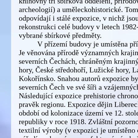
knihovny tři sbírková oddělení, přírodo
archeologií) a uměleckohistorické. Tom
odpovídají i stálé expozice, v nichž jso
rekonstrukci celé budovy v letech 1982
vybrané sbírkové předměty.
V přízemí budovy je umístěna přír
Je věnována přírodě významných krajin
severních Čechách, chráněným krajinn
hory, České středohoří, Lužické hory, 
Kokořínsko. Snahou autorů expozice by
severních Čech ve své šíři a vzájemnýc
Následující expozice prehistorie chron
pravěk regionu. Expozice dějin Libere
období od kolonizace území ve 12. stol
republiky v roce 1918. Zvláštní pozorn
textilní výroby (v expozici je umístěno o