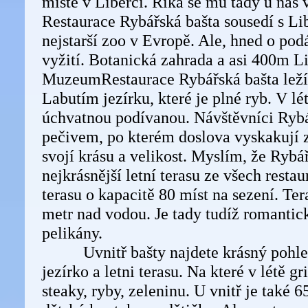
místě v Liberci. Říká se mu tady u nás 
Restaurace Rybářská bašta sousedí s Li
nejstarší zoo v Evropě. Ale, hned o podá
vyžití. Botanická zahrada a asi 400m L
MuzeumRestaurace Rybářská bašta lež
Labutím jezírku, které je plné ryb. V lét
úchvatnou podívanou. Návštěvníci Rybá
pečivem, po kterém doslova vyskakují z
svojí krásu a velikost. Myslím, že Rybá
nejkrásnější letní terasu ze všech resta
terasu o kapacitě 80 míst na sezení. Ter
metr nad vodou. Je tady tudíž romantic
pelikány.
Uvnitř bašty najdete krásný pohled
jezírko a letni terasu. Na které v létě gr
steaky, ryby, zeleninu. U vnitř je také 6