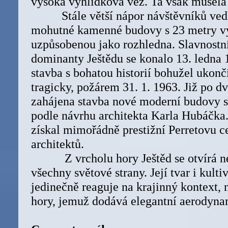
vysoká vyhlídková věž. Ta však musela 
Stále větší nápor návštěvníků vedl
mohutné kamenné budovy s 23 metry vy
uzpůsobenou jako rozhledna. Slavnostní
dominanty Ještědu se konalo 13. ledna 
stavba s bohatou historií bohužel ukonč
tragicky, požárem 31. 1. 1963. Již po d
zahájena stavba nové moderní budovy 
podle návrhu architekta Karla Hubáčka.
získal mimořádně prestižní Perretovu 
architektů.
Z vrcholu hory Ještěd se otvírá n
všechny světové strany. Její tvar i kult
jedinečně reaguje na krajinný kontext, 
hory, jemuž dodává elegantní aerodyn