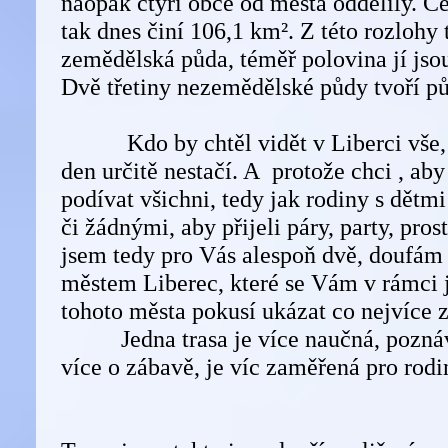
naopak čtyři obce od města oddělily. C
tak dnes činí 106,1 km². Z této rozlohy 
zemědělská půda, téměř polovina jí jsou
Dvě třetiny nezemědělské půdy tvoří pů
Kdo by chtěl vidět v Liberci vše, t
den určitě nestačí. A protože chci , aby
podívat všichni, tedy jak rodiny s dětm
či žádnými, aby přijeli páry, party, prost
jsem tedy pro Vás alespoň dvě, doufám 
městem Liberec, které se Vám v rámci 
tohoto města pokusí ukázat co nejvíce 
Jedna trasa je více naučná, poznáva
více o zábavě, je víc zaměřená pro rodi