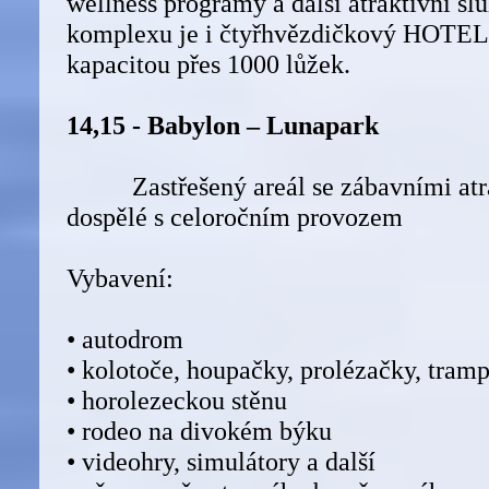
wellness programy a další atraktivní sl
komplexu je i čtyřhvězdičkový HOT
kapacitou přes 1000 lůžek.
14,15 - Babylon – Lunapark
Zastřešený areál se zábavními atrak
dospělé s celoročním provozem
Vybavení:
• autodrom
• kolotoče, houpačky, prolézačky, tram
• horolezeckou stěnu
• rodeo na divokém býku
• videohry, simulátory a další