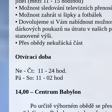
jídel (mezi 11 - 15 hodinou)
• Možnost sledování televizních přenos
• Možnost zahrát si šipky a fotbálek
• Dovolujeme si Vám nabídnout možno
dárkových poukazů na útratu v našich
stanovené výši.
• Přes obědy nekuřácká část
Otvírací doba
Ne - Čt: 11 - 24 hod.
Pá - So: 11 - 02 hod
14,00 – Centrum Babylon
Po určitě výborném obědě se přesu