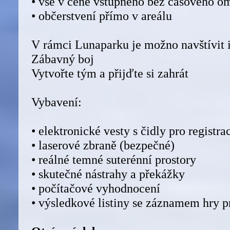
• vše v ceně vstupného bez časového o
• občerstvení přímo v areálu
V rámci Lunaparku je možno navštívi
Zábavný boj
Vytvořte tým a přijďte si zahrát
Vybavení:
• elektronické vesty s čidly pro registra
• laserové zbraně (bezpečné)
• reálné temné suterénní prostory
• skutečné nástrahy a překážky
• počítačové vyhodnocení
• výsledkové listiny se záznamem hry 