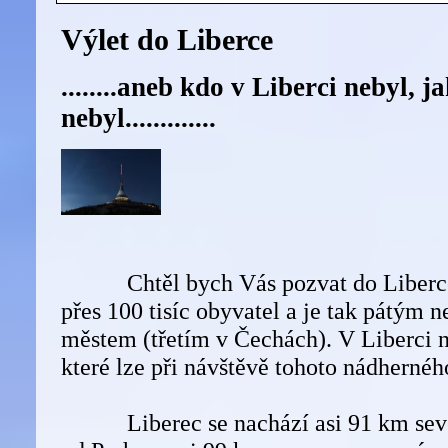
Výlet do Liberce
........aneb kdo v Liberci nebyl, j
nebyl.............
Chtěl bych Vás pozvat do Liberce,
přes 100 tisíc obyvatel a je tak pátým 
městem (třetím v Čechách). V Liberci n
které lze při návštěvě tohoto nádhernéh
Liberec se nachází asi 91 km seve