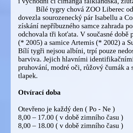
i východní či čimanga falklandská, žlut
Bílé tygry chová ZOO Liberec od 
dovezla sourozenecký pár Isabellu a C
získání nepříbuzného samce zahrada po
odchovala tři koťata. V současné době 
(* 2005) a samice Artemis (* 2002) a S
Bílí tygři nejsou albíni, trpí pouze ne
barviva. Jejich hlavními identifikačním
pruhování, modré oči, růžový čumák a s
tlapek.
Otvírací doba
Otevřeno je každý den ( Po - Ne )
8,00 – 17.00 ( v době zimního času )
8,00 – 18.00 ( v době zimního času )