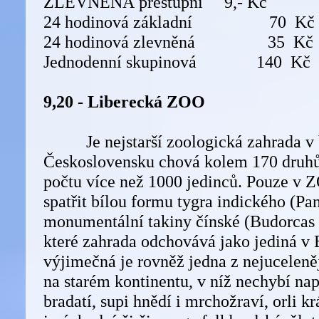
ZLEVNĚNÁ přestupní 9,- Kč 
24 hodinová základní 70 Kč
24 hodinová zlevněná 35 Kč
Jednodenní skupinová 140 Kč
9,20 - Liberecká ZOO
Je nejstarší zoologická zahrada v
Československu chová kolem 170 druhů
počtu více než 1000 jedinců. Pouze v 
spatřit bílou formu tygra indického (Pant
monumentální takiny čínské (Budorcas t
které zahrada odchovává jako jediná v 
výjimečná je rovněž jedna z nejuceleně
na starém kontinentu, v níž nechybí nap
bradatí, supi hnědí i mrchožraví, orli krá