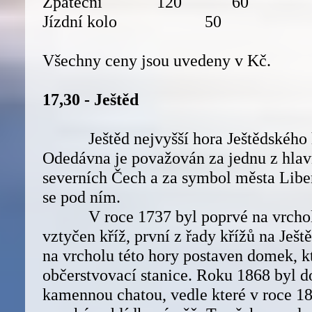
Zpáteční 120 60
Jízdní kolo 50
Všechny ceny jsou uvedeny v Kč.
17,30 - Ještěd
Ještěd nejvyšší hora Ještědského h
Odedávna je považován za jednu z hla
severních Čech a za symbol města Liber
se pod ním.
V roce 1737 byl poprvé na vrchol
vztyčen kříž, první z řady křížů na Ješt
na vrcholu této hory postaven domek, kt
občerstvovací stanice. Roku 1868 byl 
kamennou chatou, vedle které v roce 18