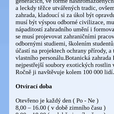
generacích, ve formě nashromážděných s
a leckdy těžce utvářených tradic, ovšem
zahrada, kladoucí si za úkol být opravdu 
musí být výspou odborné civilizace, mu
nápaditostí zahradního umění i formovat
se musí projevovat zahraničními pracov
odbornými studiemi, školením studentů,
účastí na projektech ochrany přírody, a 
vlastního personálu.Botanická zahrada L
nejpestřejší soubory exotických rostlin 
Ročně ji navštěvuje kolem 100 000 lidí
Otvírací doba
Otevřeno je každý den ( Po - Ne )
8,00 – 16.00 ( v době zimního času )