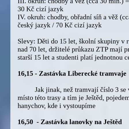
III. okruh: chodby a věž (cca 30 min.) 
30 Kč cizí jazyk
IV. okruh: chodby, obřadní síň a věž (c
český jazyk / 70 Kč cizí jazyk
Slevy: Děti do 15 let, školní skupiny v
nad 70 let, držitelé průkazu ZTP mají 
starší 15 let a studenti platí jednotnou 
16,15 - Zastávka Liberecké tramvaje
Jak jinak, než tramvají číslo 3 se 
místo této trasy a tím je Ještěd, pojed
hanychov, kde i vystoupíme
16,50 - Zastávka lanovky na Ještěd