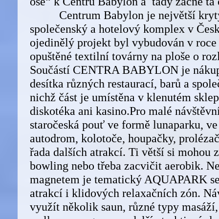
ose“ k Centru Babylon a tady začne ta
Centrum Babylon je největší krytý
společenský a hotelový komplex v Česk
ojedinělý projekt byl vybudován v roce
opuštěné textilní továrny na ploše o ro
Součástí CENTRA BABYLON je nákupní
desítka různých restaurací, barů a spole
nichž část je umístěna v klenutém skle
diskotéka ani kasino.Pro malé návštěv
staročeská pouť ve formě lunaparku, ve
autodrom, kolotoče, houpačky, prolézač
řada dalších atrakcí. Ti větší si mohou z
bowling nebo třeba zacvičit aerobik. N
magnetem je tematický AQUAPARK se 
atrakcí i klidových relaxačních zón. N
využít několik saun, různé typy masáží,