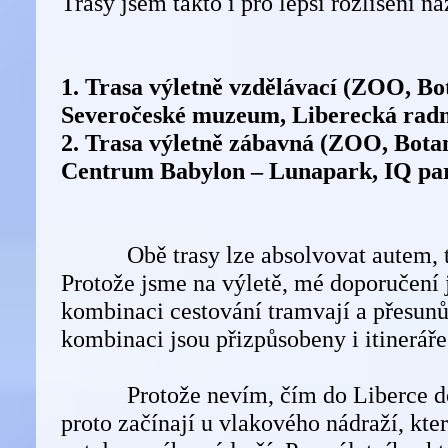
Trasy jsem takto i pro lepší rozlišení na
1. Trasa výletně vzdělávací (ZOO, Bo
Severočeské muzeum, Liberecká radni
2. Trasa výletně zábavná (ZOO, Bota
Centrum Babylon – Lunapark, IQ pa
Obě trasy lze absolvovat autem, tr
Protože jsme na výletě, mé doporučení j
kombinaci cestování tramvají a přesunů 
kombinaci jsou přizpůsobeny i itineráře
Protože nevím, čím do Liberce dor
proto začínají u vlakového nádraží, kte