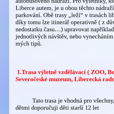
autobusového nádraží. Pro výletníky, kt
Liberce autem, je u obou těchto nádraž
parkování. Obě trasy „leží“ v trasách l
díky tomu lze itinerář operativně ( z dů
nedostatku času…) upravovat napříkla
jednotlivých návštěv, nebo vynecháním
mých tipů.
1.Trasa výletně vzdělávací ( ZOO, B
Severočeské muzeum, Liberecká radni
Tato trasa je vhodná pro všechny, v
dětmi doporučuji děti starší 12 let