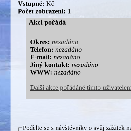
Vstupné:
Kč
Počet zobrazení:
1
Akci pořádá
Okres:
nezadáno
Telefon:
nezadáno
E-mail:
nezadáno
Jiný kontakt:
nezadáno
WWW:
nezadáno
Další akce pořádáné tímto uživatele
Podělte se s návštěvníky o svůj zážitek n