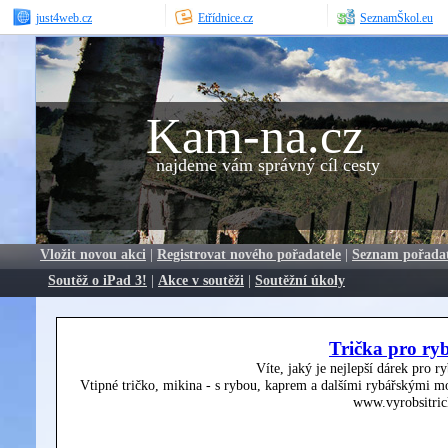
just4web.cz
Etřídnice.cz
SeznamŠkol.eu
Kam-na.cz
najdeme vám správný cíl cesty
Vložit novou akci
|
Registrovat nového pořadatele
|
Seznam pořada
Soutěž o iPad 3!
|
Akce v soutěži
|
Soutěžní úkoly
Trička pro ry
Víte, jaký je nejlepší dárek pro r
Vtipné tričko, mikina - s rybou, kaprem a dalšími rybářskými mo
www.vyrobsitric