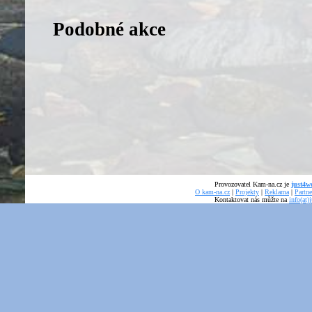
Podobné akce
Provozovatel Kam-na.cz je
just4we
O kam-na.cz
|
Projekty
|
Reklama
|
Partne
Kontaktovat nás můžte na
info(at)