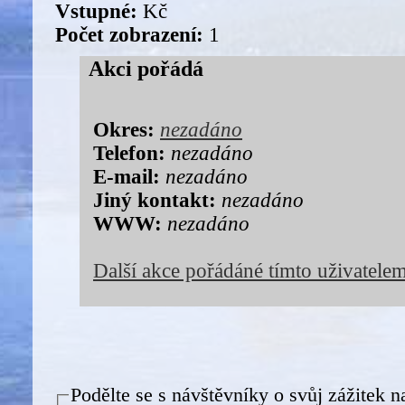
Vstupné:
Kč
Počet zobrazení:
1
Akci pořádá
Okres:
nezadáno
Telefon:
nezadáno
E-mail:
nezadáno
Jiný kontakt:
nezadáno
WWW:
nezadáno
Další akce pořádáné tímto uživatele
Podělte se s návštěvníky o svůj zážitek n