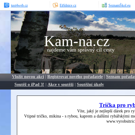
just4web.cz
Etřídnice.cz
SeznamŠkol.eu
Kam-na.cz
najdeme vám správný cíl cesty
Vložit novou akci
|
Registrovat nového pořadatele
|
Seznam pořada
Soutěž o iPad 3!
|
Akce v soutěži
|
Soutěžní úkoly
Trička pro ry
Víte, jaký je nejlepší dárek pro r
Vtipné tričko, mikina - s rybou, kaprem a dalšími rybářskými mo
www.vyrobsitric