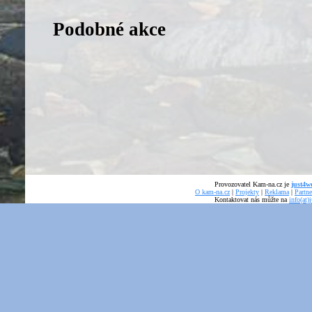
Podobné akce
Provozovatel Kam-na.cz je
just4we
O kam-na.cz
|
Projekty
|
Reklama
|
Partne
Kontaktovat nás můžte na
info(at)