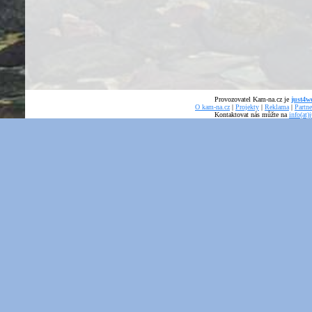
Provozovatel Kam-na.cz je
just4we
O kam-na.cz
|
Projekty
|
Reklama
|
Partne
Kontaktovat nás můžte na
info(at)