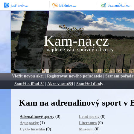
just4web.cz
Etřídnice.cz
SeznamŠkol.eu
Kam-na.cz
najdeme vám správný cíl cesty
Vložit novou akci
|
Registrovat nového pořadatele
|
Seznam pořada
Soutěž o iPad 3!
|
Akce v soutěži
|
Soutěžní úkoly
Kam na adrenalinový sport v 
(0)
(0)
Adrenalinové sporty
Letní sporty
(1)
(0)
Aquaparky
Literatura
(0)
(0)
Cyklo turistika
Muzeum