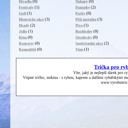
(0)
(0)
Divadla
Nákupy
(1)
(2)
Festivaly
Památky
(1)
(0)
Golf
Parky
(3)
(3)
Historické akce
Pěší turistika
(2)
(1)
Hrady
Pivo
(1)
(0)
Jídlo
Rozhledny
(0)
(0)
Kina
Sjezdovky
(0)
(2)
Koncerty
Společenské akce
(0)
(1)
Koupaliště
Víno
Trička pro ry
Víte, jaký je nejlepší dárek pro r
Vtipné tričko, mikina - s rybou, kaprem a dalšími rybářskými mo
www.vyrobsitric