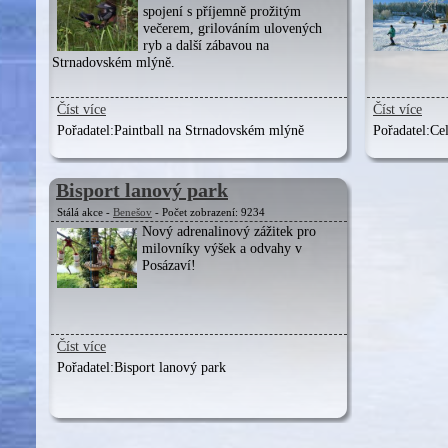
spojení s příjemně prožitým
večerem, grilováním ulovených
ryb a další zábavou na
Strnadovském mlýně.
Číst více
Číst více
Pořadatel:
Paintball na Strnadovském mlýně
Pořadatel:
Cel
Bisport lanový park
Stálá akce -
Benešov
- Počet zobrazení: 9234
Nový adrenalinový zážitek pro
milovníky výšek a odvahy v
Posázaví!
Číst více
Pořadatel:
Bisport lanový park