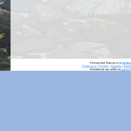
Provozovatel Kam-na.cz je
just4we
O kam-na.cz
|
Projekty
|
Reklama
|
Partne
Kontaktovat nás můžte na
info(at)