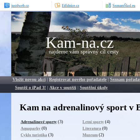
just4web.cz
Etřídnice.cz
SeznamŠkol.eu
Kam-na.cz
najdeme vám správný cíl cesty
Vložit novou akci
|
Registrovat nového pořadatele
|
Seznam pořada
Soutěž o iPad 3!
|
Akce v soutěži
|
Soutěžní úkoly
Kam na adrenalinový sport v 
(3)
(4)
Adrenalinové sporty
Letní sporty
(0)
(0)
Aquaparky
Literatura
(3)
(2)
Cyklo turistika
Muzeum