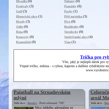
(0)
(0)
Divadla
Nákupy
(3)
(6)
Festivaly
Památky
(3)
(1)
Golf
Parky
(1)
(3)
Historické akce
Pěší turistika
(3)
(0)
Hrady
Pivo
(0)
(0)
Jídlo
Rozhledny
(0)
(0)
Kina
Sjezdovky
(0)
(4)
Koncerty
Společenské akce
(0)
(1)
Koupaliště
Víno
Trička pro ry
Víte, jaký je nejlepší dárek pro r
Vtipné tričko, mikina - s rybou, kaprem a dalšími rybářskými mo
www.vyrobsitric
Paintball na Strnadovském
Celoročn
mlýně
areál M
Stálá akce -
Benešov
- Počet zobrazení: 7567
Stálá akce -
Ben
Něco lehkého adrenalinu ve