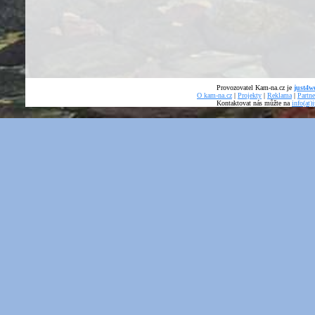
Provozovatel Kam-na.cz je
just4we
O kam-na.cz
|
Projekty
|
Reklama
|
Partne
Kontaktovat nás můžte na
info(at)