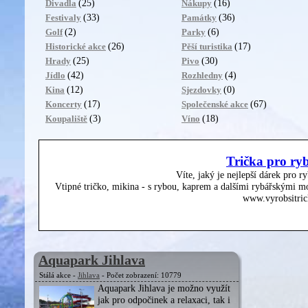
(25)
(16)
Divadla
Nákupy
(33)
(36)
Festivaly
Památky
(2)
(6)
Golf
Parky
(26)
(17)
Historické akce
Pěší turistika
(25)
(30)
Hrady
Pivo
(42)
(4)
Jídlo
Rozhledny
(12)
(0)
Kina
Sjezdovky
(17)
(67)
Koncerty
Společenské akce
(3)
(18)
Koupaliště
Víno
Trička pro ry
Víte, jaký je nejlepší dárek pro r
Vtipné tričko, mikina - s rybou, kaprem a dalšími rybářskými mo
www.vyrobsitric
Aquapark Jihlava
Stálá akce -
Jihlava
- Počet zobrazení: 10779
Aquapark Jihlava je možno využít
jak pro odpočinek a relaxaci, tak i