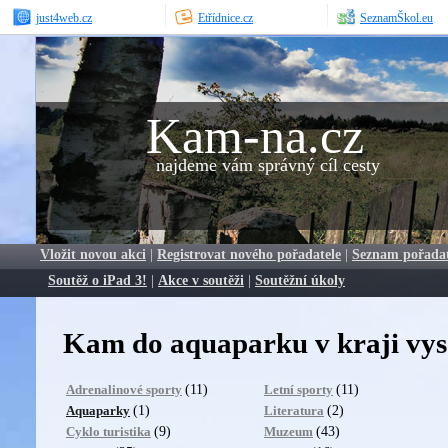
just4web.cz
Etřídnice.cz
SeznamŠkol.eu
Kam-na.cz
najdeme vám správný cíl cesty
Vložit novou akci
|
Registrovat nového pořadatele
|
Seznam pořada
Soutěž o iPad 3!
|
Akce v soutěži
|
Soutěžní úkoly
Kam do aquaparku v kraji vys
(11)
(11)
Adrenalinové sporty
Letní sporty
(1)
(2)
Aquaparky
Literatura
(9)
(43)
Cyklo turistika
Muzeum