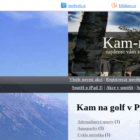
just4web.cz
Etřídnice.cz
Kam-
najdeme vám sp
Vložit novou akci
|
Registrovat novéh
Soutěž o iPad 3!
|
Akce v soutěži
|
S
Kam na golf v P
(1)
Adrenalinové sporty
(1)
Aquaparky
(1)
Cyklo turistika