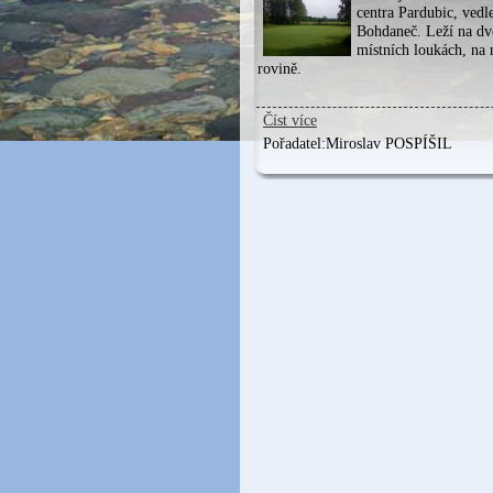
centra Pardubic, vedl
Bohdaneč. Leží na dv
místních loukách, na 
rovině.
Číst více
Pořadatel:
Miroslav POSPÍŠIL