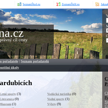
SeznamŠkol.eu
ZoznamŠkôl.eu
JaknaO
V
M
na.cz
D
rávný cíl cesty
o pořadatele
|
Seznam pořadatelů
outěžní úkoly
C
ardubicích
P
C
(3)
(0)
Letní sporty
Vodácká turistika
Pa
(0)
(1)
Literatura
Vodní sporty
Sv
(1)
(9)
Muzeum
Výlety
Ús