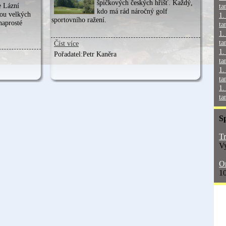
špičkových českých hřišť. Každý,
e Lázní
ta
kdo má rád náročný golf
ou velkých
1.
sportovního ražení.
naprosté
ta
1.
ta
Číst více
1.
Pořadatel:
Petr Kaněra
ta
1.
ta
1.
ta
S
Tr
Vy
On
10