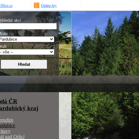
ffice.cz
Online hry
yhledat akci
ísto
ruh
elá ČR
ardubický kraj
hrudim
rdubice
itavy
tí nad Orlicí