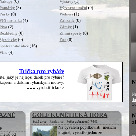
(6)
(1)
Nákupy
Výstavy
(3)
(0)
Památky
Výtvarné umění
(0)
(1)
Parky
Welness
(4)
(0)
Pěší turistika
Zahrady
(2)
(1)
Pivo
Zámky
(0)
(0)
Rozhledny
Zimní sporty
(0)
(0)
Sjezdovky
Zoo
(16)
Společenské akce
(4)
Víno
Trička pro rybáře
íte, jaký je nejlepší dárek pro rybáře?
N
, kaprem a dalšími rybářskými motivy.
www.vyrobsitricko.cz
Na
do
Od
LÁZNĚ
GOLF KUNĚTICKÁ HORA
N
a
Stálá akce -
Pardubice
- Počet zobrazení: 7441
Na bývalém popílkovišti, měsíční
39
krajině, vyrostlo jedno ze
lometrů od
1.