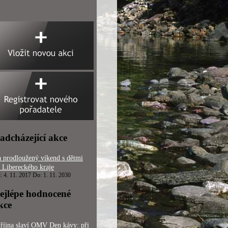
adcházející akce
 prodloužený víkend s dětmi
 Libereckého kraje
: 4. 11. 2017 Do: 1. 11. 2030
ejlépe hodnocené
kce
 října slaví OMV Den kávy: při