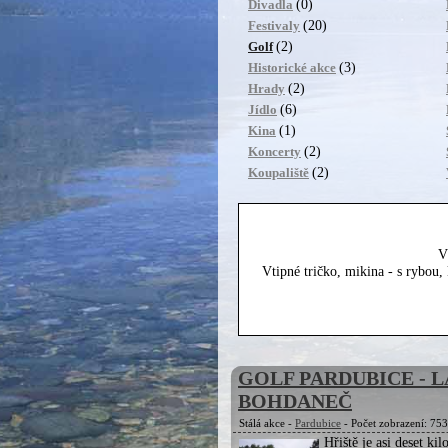
(0)
Divadla
(20)
Festivaly
(2)
Golf
(3)
Historické akce
(2)
Hrady
(6)
Jídlo
(1)
Kina
(2)
Koncerty
(2)
Koupaliště
V
Vtipné tričko, mikina - s rybou
GOLF PARDUBICE - 
BOHDANEČ
Stálá akce -
Pardubice
- Počet zobrazení: 75
Hřiště je asi deset ki