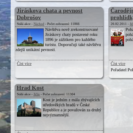
Jiráskova chata a pevnost
Čaroděj
Dobrošov
prohlídk
Stálá akce -
Náchod
- Počet zobrazení: 11866
26.02.2011 -
Ji
Návštěva nově zrekonstruované
Poh
Jiráskovy chaty postavené roku
poh
1896 je zážitkem pro každého
pohá
turistu. Doporučuji také návštěvu
zdejší unikátní pevnosti.
Číst více
Číst více
Pořadatel:
Po
Hrad Kost
Stálá akce -
Jičín
- Počet zobrazení: 11304
Kost je jedním z mála zbývajících
středověkých hradů v České
Republice a je považován za druhý
nejvýznamnější.