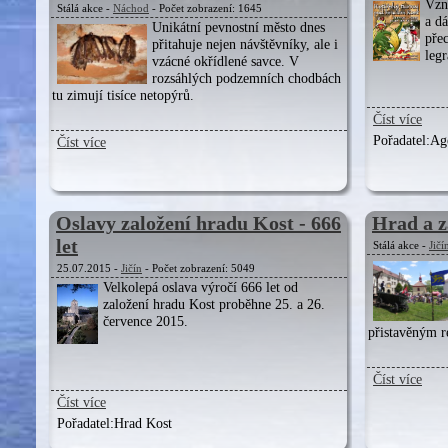
Vzn
Stálá akce -
Náchod
- Počet zobrazení: 1645
a d
Unikátní pevnostní město dnes
přec
přitahuje nejen návštěvníky, ale i
leg
vzácné okřídlené savce. V
rozsáhlých podzemních chodbách
tu zimují tisíce netopýrů.
Číst více
Pořadatel:
Age
Číst více
Oslavy založení hradu Kost - 666
Hrad a 
let
Stálá akce -
Jičí
25.07.2015 -
Jičín
- Počet zobrazení: 5049
Velkolepá oslava výročí 666 let od
založení hradu Kost proběhne 25. a 26.
července 2015.
přistavěným 
Číst více
Číst více
Pořadatel:
Hrad Kost