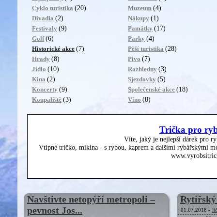
(20)
(4)
Cyklo turistika
Muzeum
(2)
(1)
Divadla
Nákupy
(9)
(17)
Festivaly
Památky
(6)
(4)
Golf
Parky
(7)
(28)
Historické akce
Pěší turistika
(8)
(7)
Hrady
Pivo
(10)
(3)
Jídlo
Rozhledny
(2)
(5)
Kina
Sjezdovky
(9)
(18)
Koncerty
Společenské akce
(3)
(8)
Koupaliště
Víno
Trička pro ry
Víte, jaký je nejlepší dárek pro r
Vtipné tričko, mikina - s rybou, kaprem a dalšími rybářskými mo
www.vyrobsitric
Navštivte netopýří metropoli –
Rytířský
pevnost Jos...
01.07.2018 -
Ji