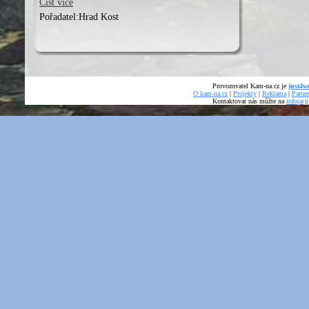
Číst více
Pořadatel:
Hrad Kost
Provozovatel Kam-na.cz je
just4we
O kam-na.cz
|
Projekty
|
Reklama
|
Partne
Kontaktovat nás můžte na
info(at)