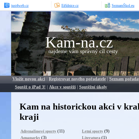
just4web.cz
Etřídnice.cz
SeznamŠkol.eu
Kam-na.cz
najdeme vám správný cíl cesty
Vložit novou akci
|
Registrovat nového pořadatele
|
Seznam pořada
Soutěž o iPad 3!
|
Akce v soutěži
|
Soutěžní úkoly
Kam na historickou akci v kr
kraji
(11)
(9)
Adrenalinové sporty
Letní sporty
(3)
(1)
Aquaparky
Literatura