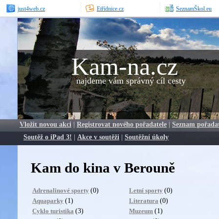
just4web.cz
Etřídnice.cz
SeznamŠkol.eu
Kam-na.cz
najdeme vám správný cíl cesty
Vložit novou akci
|
Registrovat nového pořadatele
|
Seznam pořada
Soutěž o iPad 3!
|
Akce v soutěži
|
Soutěžní úkoly
Kam do kina v Berouně
(0)
(0)
Adrenalinové sporty
Letní sporty
(1)
(0)
Aquaparky
Literatura
(3)
(1)
Cyklo turistika
Muzeum