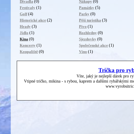
(0)
(0)
Divadla
Nákupy
(1)
(5)
Festivaly
Památky
(4)
(0)
Golf
Parky
(2)
(3)
Historické akce
Pěší turistika
(3)
(1)
Hrady
Pivo
(1)
(0)
Jídlo
Rozhledny
(0)
(0)
Kina
Sjezdovky
(1)
(1)
Koncerty
Společenské akce
(0)
(1)
Koupaliště
Víno
Trička pro ry
Víte, jaký je nejlepší dárek pro r
Vtipné tričko, mikina - s rybou, kaprem a dalšími rybářskými mo
www.vyrobsitric