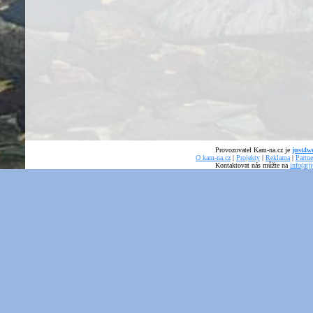
Provozovatel Kam-na.cz je
just4we
O kam-na.cz
|
Projekty
|
Reklama
|
Partne
Kontaktovat nás můžte na
info(at)