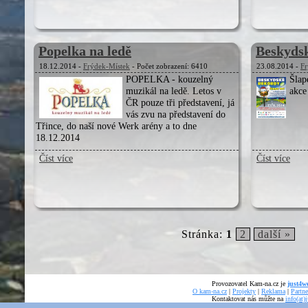
Popelka na ledě
Beskydsk
18.12.2014 -
Frýdek-Místek
- Počet zobrazení: 6410
23.08.2014 -
Fr
POPELKA - kouzelný
Šlap
muzikál na ledě. Letos v
akce
ČR pouze tři představení, já
vás zvu na představení do
Třince, do naší nové Werk arény a to dne
18.12.2014
Číst více
Číst více
Stránka:
1
2
další »
Provozovatel Kam-na.cz je
just4we
O kam-na.cz
|
Projekty
|
Reklama
|
Partne
Kontaktovat nás můžte na
info(at)