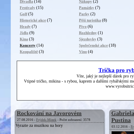
(14)
(2)
Divadla
Nákupy
(15)
(7)
Festivaly
Památky
(5)
(2)
Golf
Parky
(7)
(8)
Historické akce
Pěší turistika
(7)
(6)
Hrady
Pivo
(9)
(1)
Jídlo
Rozhledny
(3)
(3)
Kina
Sjezdovky
(14)
(18)
Koncerty
Společenské akce
(3)
(4)
Koupaliště
Víno
Trička pro ry
Víte, jaký je nejlepší dárek pro r
Vtipné tričko, mikina - s rybou, kaprem a dalšími rybářskými mo
www.vyrobsitric
Rockování na Javorovém
Gabriel
Pustina
27.08.2016 -
Frýdek-Místek
- Počet zobrazení: 3578
Vyrazte za muzikou na hory
03.12.2016 -
Fr