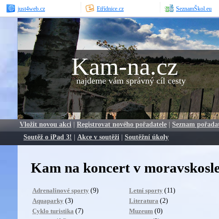
just4web.cz
Etřídnice.cz
SeznamŠkol.eu
Kam-na.cz
najdeme vám správný cíl cesty
Vložit novou akci
|
Registrovat nového pořadatele
|
Seznam pořada
Soutěž o iPad 3!
|
Akce v soutěži
|
Soutěžní úkoly
Kam na koncert v moravskosle
(9)
(11)
Adrenalinové sporty
Letní sporty
(3)
(2)
Aquaparky
Literatura
(7)
(0)
Cyklo turistika
Muzeum