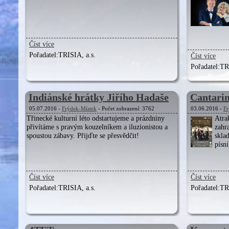
Číst více
Pořadatel:
TRISIA, a.s.
Číst více
Pořadatel:
TR
Indiánské hrátky Jiřího Hadaše
Cantarin
05.07.2016 -
Frýdek-Místek
- Počet zobrazení: 3762
03.06.2016 -
Fr
Třinecké kulturní léto odstartujeme a prázdniny
Atra
přivítáme s pravým kouzelníkem a iluzionistou a
zahr
spoustou zábavy. Přijďte se přesvědčit!
skla
písní
Číst více
Číst více
Pořadatel:
TRISIA, a.s.
Pořadatel:
TR