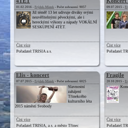
4TET
Koncert
01.02.2016 -
Frýdek-Místek
- Počet zobrazení: 9057
09.07.2015 -
Fr
Již téměř 13 let udivuje diváky svými
neuvěřitelnými pěveckými, ale i
hereckými výkony a nápady VOKÁLNÍ
SESKUPENÍ 4TET.
Číst více
Číst více
Pořadatel:
TRISIA a.s.
Pořadatel:
TRI
Elis - koncert
Fragile
07.07.2015 -
Frýdek-Místek
- Počet zobrazení: 6025
20.10.2015 -
Fr
Slavnostní
Konc
zahájení
Třinekcého
kulturního léta
2015 náměstí Svobody
Číst více
Číst více
Pořadatel:
TRISIA, a.s. a město Třinec
Pořadatel:
TR