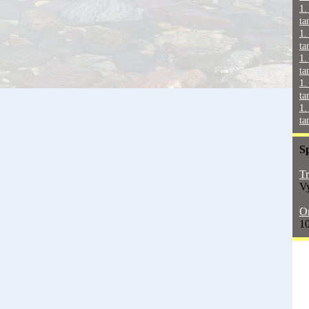
1.
ta
1.
ta
1.
ta
1.
ta
1.
ta
S
Tr
Vy
On
10