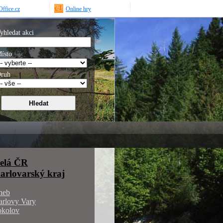
ffice.cz
Online hry
yhledat akci
ísto
ruh
elá ČR
arlovarský kraj
heb
arlovy Vary
okolov