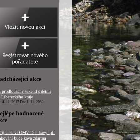
adcházející akce
 prodloužený víkend s dětmi
 Libereckého kraje
: 4. 11. 2017 Do: 1. 11. 2030
ejlépe hodnocené
kce
 října slaví OMV Den kávy: při
nkování bude káva zdarma