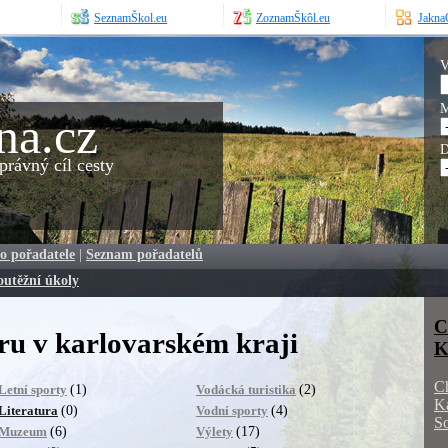
SeznamŠkol.eu
ZoznamŠkôl.eu
JaknaO
V
M
na.cz
D
rávný cíl cesty
o pořadatele
|
Seznam pořadatelů
outěžní úkoly
C
ru v karlovarském kraji
K
C
(1)
(2)
Letní sporty
Vodácká turistika
K
(0)
(4)
Literatura
Vodní sporty
S
(6)
(17)
Muzeum
Výlety