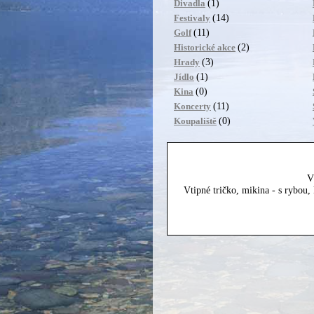
(1)
Divadla
(14)
Festivaly
(11)
Golf
(2)
Historické akce
(3)
Hrady
(1)
Jídlo
(0)
Kina
(11)
Koncerty
(0)
Koupaliště
V
Vtipné tričko, mikina - s rybou