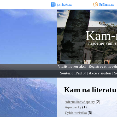
just4web.cz
Etřídnice.cz
Kam-
najdeme vám sp
Vložit novou akci
|
Registrovat novéh
Soutěž o iPad 3!
|
Akce v soutěži
|
S
Kam na literatu
(2)
Adrenalinové sporty
(1)
Aquaparky
(5)
Cyklo turistika