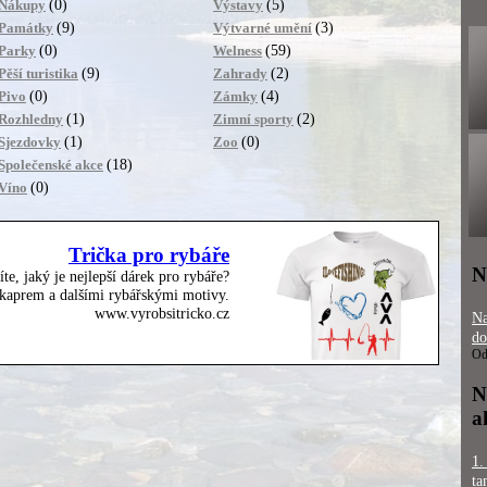
(0)
(5)
Nákupy
Výstavy
(9)
(3)
Památky
Výtvarné umění
(0)
(59)
Parky
Welness
(9)
(2)
Pěší turistika
Zahrady
(0)
(4)
Pivo
Zámky
(1)
(2)
Rozhledny
Zimní sporty
(1)
(0)
Sjezdovky
Zoo
(18)
Společenské akce
(0)
Víno
Trička pro rybáře
N
íte, jaký je nejlepší dárek pro rybáře?
, kaprem a dalšími rybářskými motivy.
www.vyrobsitricko.cz
Na
do
Od
N
a
1.
ta