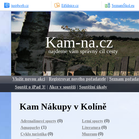
just4web.cz
Etřídnice.cz
SeznamŠkol.eu
Kam-na.cz
najdeme vám správný cíl cesty
Vložit novou akci
|
Registrovat nového pořadatele
|
Seznam pořada
Soutěž o iPad 3!
|
Akce v soutěži
|
Soutěžní úkoly
Kam Nákupy v Kolíně
(0)
(0)
Adrenalinové sporty
Letní sporty
(1)
(0)
Aquaparky
Literatura
(0)
(0)
Cyklo turistika
Muzeum