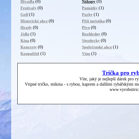
(0)
(0)
Divadla
Nákupy
(0)
(1)
Festivaly
Památky
(1)
(1)
Golf
Parky
(0)
(0)
Historické akce
Pěší turistika
(0)
(0)
Hrady
Pivo
(1)
(0)
Jídlo
Rozhledny
(0)
(0)
Kina
Sjezdovky
(0)
(1)
Koncerty
Společenské akce
(1)
(1)
Koupaliště
Víno
Trička pro ry
Víte, jaký je nejlepší dárek pro r
Vtipné tričko, mikina - s rybou, kaprem a dalšími rybářskými mo
www.vyrobsitric