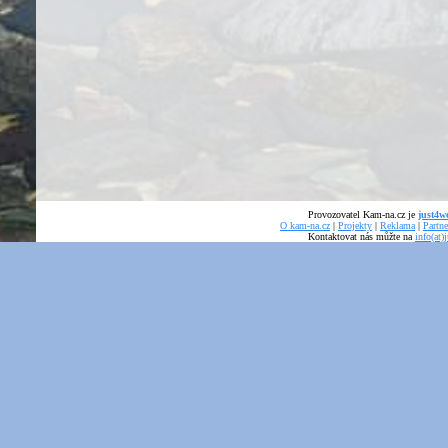
Provozovatel Kam-na.cz je
just4we
O kam-na.cz
|
Projekty
|
Reklama
|
Partne
Kontaktovat nás můžte na
info(at)