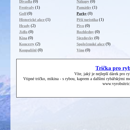
(0)
(0)
Divadla
Nákupy
(1)
(1)
Festivaly
Památky
(0)
(0)
Golf
Parky
(1)
(1)
Historické akce
Pěší turistika
(2)
(0)
Hrady
Pivo
(0)
(0)
Jídlo
Rozhledny
(0)
(0)
Kina
Sjezdovky
(2)
(9)
Koncerty
Společenské akce
(0)
(0)
Koupaliště
Víno
Trička pro ry
Víte, jaký je nejlepší dárek pro r
Vtipné tričko, mikina - s rybou, kaprem a dalšími rybářskými mo
www.vyrobsitric