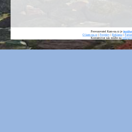
Provozovatel Kam-na.cz je
just4we
O kam-na.cz
|
Projekty
|
Reklama
|
Partne
Kontaktovat nás můžte na
info(at)