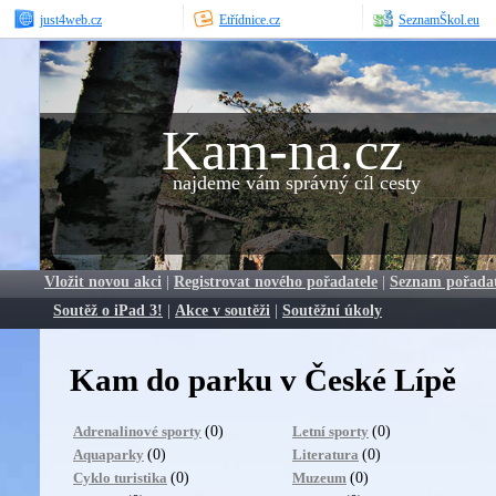
just4web.cz
Etřídnice.cz
SeznamŠkol.eu
Kam-na.cz
najdeme vám správný cíl cesty
Vložit novou akci
|
Registrovat nového pořadatele
|
Seznam pořada
Soutěž o iPad 3!
|
Akce v soutěži
|
Soutěžní úkoly
Kam do parku v České Lípě
(0)
(0)
Adrenalinové sporty
Letní sporty
(0)
(0)
Aquaparky
Literatura
(0)
(0)
Cyklo turistika
Muzeum