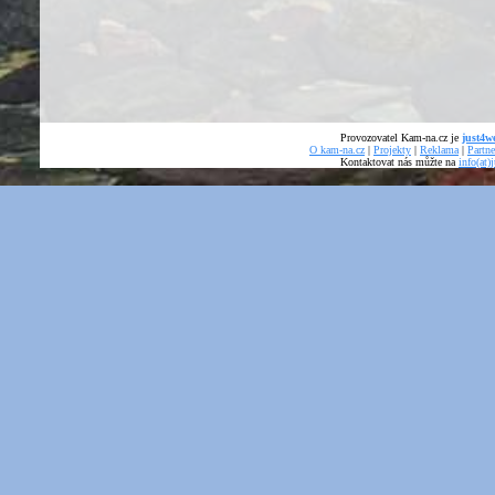
Provozovatel Kam-na.cz je
just4we
O kam-na.cz
|
Projekty
|
Reklama
|
Partne
Kontaktovat nás můžte na
info(at)