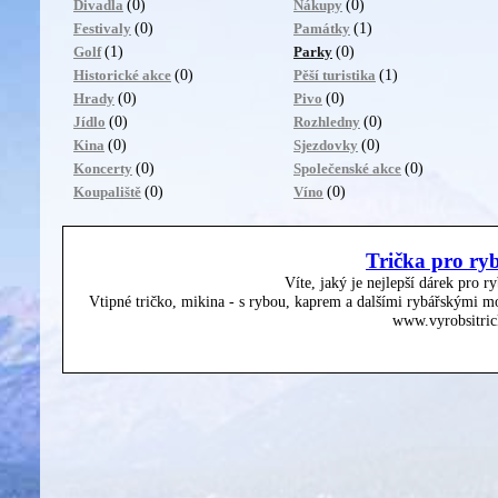
(0)
(0)
Divadla
Nákupy
(0)
(1)
Festivaly
Památky
(1)
(0)
Golf
Parky
(0)
(1)
Historické akce
Pěší turistika
(0)
(0)
Hrady
Pivo
(0)
(0)
Jídlo
Rozhledny
(0)
(0)
Kina
Sjezdovky
(0)
(0)
Koncerty
Společenské akce
(0)
(0)
Koupaliště
Víno
Trička pro ry
Víte, jaký je nejlepší dárek pro r
Vtipné tričko, mikina - s rybou, kaprem a dalšími rybářskými mo
www.vyrobsitric