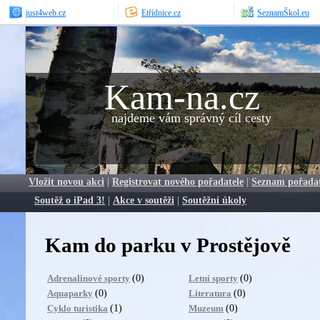
just4web.cz
Etřídnice.cz
SeznamŠkol.eu
Kam-na.cz
najdeme vám správný cíl cesty
Vložit novou akci
|
Registrovat nového pořadatele
|
Seznam pořada
Soutěž o iPad 3!
|
Akce v soutěži
|
Soutěžní úkoly
Kam do parku v Prostějově
(0)
(0)
Adrenalinové sporty
Letní sporty
(0)
(0)
Aquaparky
Literatura
(1)
(0)
Cyklo turistika
Muzeum