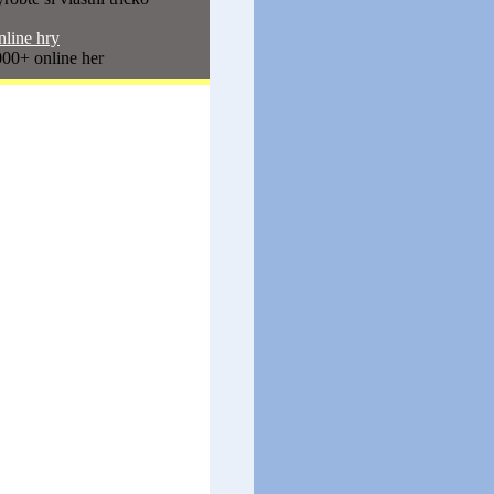
line hry
00+ online her