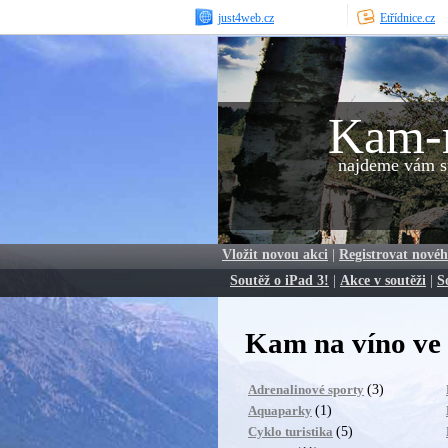
just4web.cz
Etřídnice.cz
Kam-
najdeme vám sp
Vložit novou akci
|
Registrovat novéh
Soutěž o iPad 3!
|
Akce v soutěži
|
S
Kam na víno ve
(3)
Adrenalinové sporty
(1)
Aquaparky
(5)
Cyklo turistika