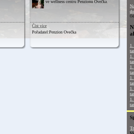
ve wellness centru Penzionu Ovečka.
Na
do
Od
Číst více
N
Pořadatel:
Penzion Ovečka
a
1.
ta
1.
ta
1.
ta
1.
ta
1.
ta
1.
ta
S
Tr
Vy