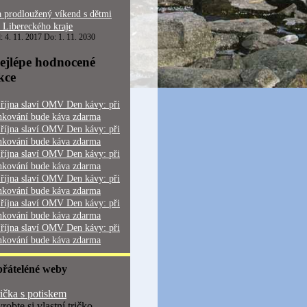
 prodloužený víkend s dětmi
 Libereckého kraje
: 4. 11. 2017 Do: 1. 11. 2030
ejlépe hodnocené
kce
 října slaví OMV Den kávy: při
nkování bude káva zdarma
 října slaví OMV Den kávy: při
nkování bude káva zdarma
 října slaví OMV Den kávy: při
nkování bude káva zdarma
 října slaví OMV Den kávy: při
nkování bude káva zdarma
 října slaví OMV Den kávy: při
nkování bude káva zdarma
 října slaví OMV Den kávy: při
nkování bude káva zdarma
přáteléné weby
ička s potiskem
robte si vlastní tričko