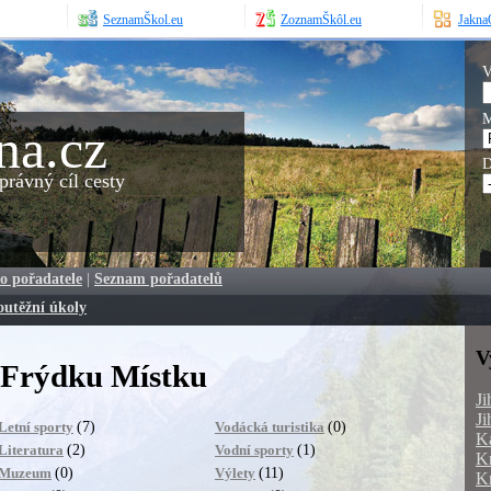
SeznamŠkol.eu
ZoznamŠkôl.eu
JaknaO
V
M
na.cz
D
rávný cíl cesty
o pořadatele
|
Seznam pořadatelů
outěžní úkoly
V
 Frýdku Místku
Ji
Ji
(7)
(0)
Letní sporty
Vodácká turistika
Ka
(2)
(1)
Literatura
Vodní sporty
Kr
(0)
(11)
Muzeum
Výlety
Kr