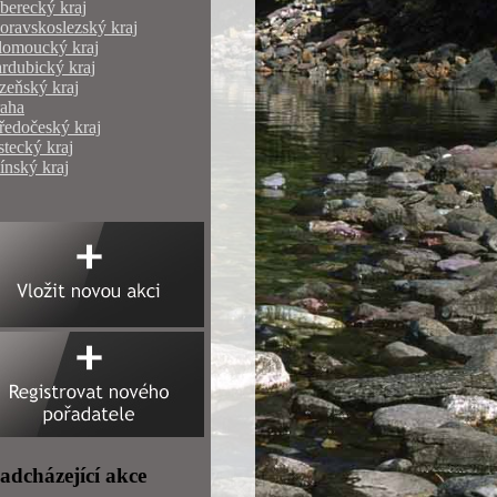
berecký kraj
ravskoslezský kraj
lomoucký kraj
rdubický kraj
zeňský kraj
raha
ředočeský kraj
tecký kraj
ínský kraj
adcházející akce