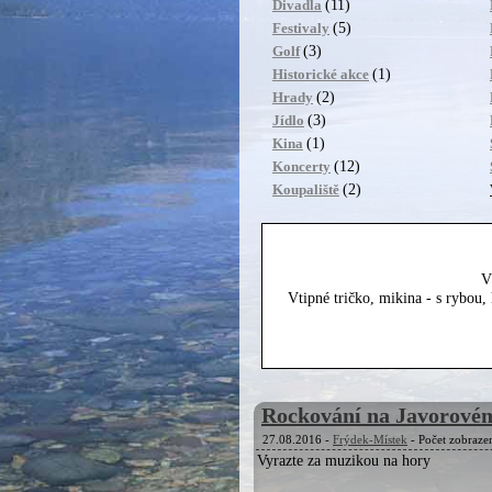
(11)
Divadla
(5)
Festivaly
(3)
Golf
(1)
Historické akce
(2)
Hrady
(3)
Jídlo
(1)
Kina
(12)
Koncerty
(2)
Koupaliště
V
Vtipné tričko, mikina - s rybou
Rockování na Javorové
27.08.2016 -
Frýdek-Místek
- Počet zobraze
Vyrazte za muzikou na hory