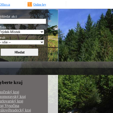
ffice.cz
Online hry
yhledat akci
ísto
ruh
yberte kraj
hočeský kraj
homoravský kraj
rlovarský kraj
aj Vysočina
álovéhradecký kraj