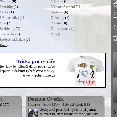
(0)
(0)
Nákupy
Výstavy
Li
Mo
(1)
(1)
Památky
Výtvarné umění
O
(1)
(6)
Parky
Welness
Pa
(4)
(1)
Pěší turistika
Zahrady
Pl
(3)
(0)
Pivo
Zámky
P
(1)
(4)
Rozhledny
Zimní sporty
St
(2)
(0)
Sjezdovky
Zoo
Ús
Zl
(8)
Společenské akce
(2)
Víno
Trička pro rybáře
íte, jaký je nejlepší dárek pro rybáře?
, kaprem a dalšími rybářskými motivy.
www.vyrobsitricko.cz
m
Penzion Ovečka
ní: 3578
Stálá akce -
Frýdek-Místek
- Počet zobrazení: 9643
Beskydské prostředí vybízí k příjemné
N
relaxaci nejen v krásné přírodě, ale také