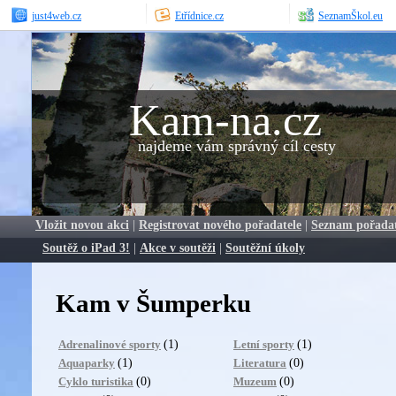
just4web.cz
Etřídnice.cz
SeznamŠkol.eu
Kam-na.cz
najdeme vám správný cíl cesty
Vložit novou akci
|
Registrovat nového pořadatele
|
Seznam pořada
Soutěž o iPad 3!
|
Akce v soutěži
|
Soutěžní úkoly
Kam v Šumperku
(1)
(1)
Adrenalinové sporty
Letní sporty
(1)
(0)
Aquaparky
Literatura
(0)
(0)
Cyklo turistika
Muzeum