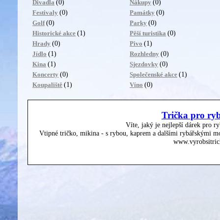
(0)
(0)
Divadla
Nákupy
(0)
(0)
Festivaly
Památky
(0)
(0)
Golf
Parky
(1)
(0)
Historické akce
Pěší turistika
(0)
(1)
Hrady
Pivo
(1)
(0)
Jídlo
Rozhledny
(1)
(0)
Kina
Sjezdovky
(0)
(1)
Koncerty
Společenské akce
(1)
(0)
Koupaliště
Víno
Trička pro ry
Víte, jaký je nejlepší dárek pro r
Vtipné tričko, mikina - s rybou, kaprem a dalšími rybářskými mo
www.vyrobsitric