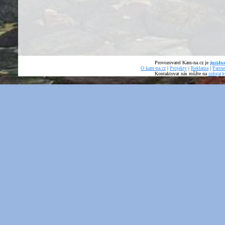
Provozovatel Kam-na.cz je
just4we
O kam-na.cz
|
Projekty
|
Reklama
|
Partne
Kontaktovat nás můžte na
info(at)