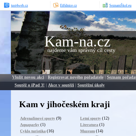
just4web.cz
Etřídnice.cz
SeznamŠkol.eu
Kam-na.cz
najdeme vám správný cíl cesty
Vložit novou akci
|
Registrovat nového pořadatele
|
Seznam pořada
Soutěž o iPad 3!
|
Akce v soutěži
|
Soutěžní úkoly
Kam v jihočeském kraji
(9)
(12)
Adrenalinové sporty
Letní sporty
(1)
(1)
Aquaparky
Literatura
(16)
(14)
Cyklo turistika
Muzeum