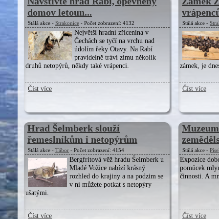
Navštivte hrad Rabí, opevněný
Zámek Ži
domov letoun...
vrápenců
Stálá akce -
Strakonice
- Počet zobrazení: 4132
Stálá akce -
Str
Největší hradní zřícenina v
Čechách se tyčí na vrchu nad
údolím řeky Otavy. Na Rabí
pravidelně tráví zimu několik
druhů netopýrů, někdy také vrápenci.
zámek, je dne
Číst více
Číst více
Hrad Šelmberk slouží
Muzeum m
řemeslníkům i netopýrům
zemědělst
Stálá akce -
Tábor
- Počet zobrazení: 4154
Stálá akce -
Pís
Bergfritová věž hradu Šelmberk u
Expozice dobov
Mladé Vožice nabízí krásný
pomůcek mlyn
rozhled do krajiny a na podzim se
činnosti. A m
v ní můžete potkat s netopýry
ušatými.
Číst více
Číst více