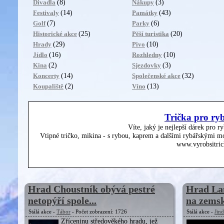
(8)
(3)
Divadla
Nákupy
(14)
(43)
Festivaly
Památky
(7)
(6)
Golf
Parky
(25)
(20)
Historické akce
Pěší turistika
(29)
(10)
Hrady
Pivo
(16)
(10)
Jídlo
Rozhledny
(2)
(3)
Kina
Sjezdovky
(14)
(32)
Koncerty
Společenské akce
(2)
(13)
Koupaliště
Víno
Trička pro ry
Víte, jaký je nejlepší dárek pro r
Vtipné tričko, mikina - s rybou, kaprem a dalšími rybářskými mo
www.vyrobsitric
Hrad Choustník obývá pestré
Hrad Lan
netopýří spole...
na zemsk
Stálá akce -
Tábor
- Počet zobrazení: 1726
Stálá akce -
Jin
Zříceninu středověkého hradu, jež