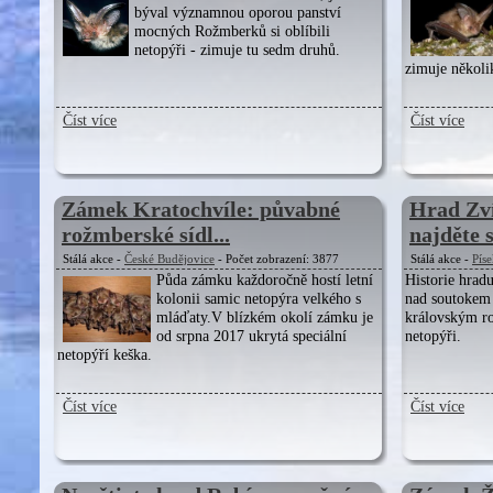
býval významnou oporou panství
mocných Rožmberků si oblíbili
netopýři - zimuje tu sedm druhů.
zimuje několi
Číst více
Číst více
Zámek Kratochvíle: půvabné
Hrad Zví
rožmberské sídl...
najděte si
Stálá akce -
České Budějovice
- Počet zobrazení: 3877
Stálá akce -
Pís
Půda zámku každoročně hostí letní
Historie hradu
kolonii samic netopýra velkého s
nad soutokem 
mláďaty.V blízkém okolí zámku je
královským ro
od srpna 2017 ukrytá speciální
netopýři.
netopýří keška.
Číst více
Číst více