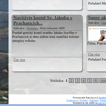
Pořadatel:
Mu
Navštivte kostel Sv. Jakuba v
Super ak
Prachaticích...
Stálá akce -
Čes
Stálá akce -
Prachatice
- Počet zobrazení: 4659
Pozdně gotický kostel svatého Jakuba Staršího v
Prachaticích je dnes sídlem letní mateřské kolonie
netopýra velkého.
Žilina, Popra
Číst více
Pořadatel:
Fe
Číst více
Stránka:
1
2
3
4
5
6
dal
Provozovatel Kam-na.cz je
just4we
O kam-na.cz
|
Projekty
|
Reklama
|
Partne
Kontaktovat nás můžte na
info(at)