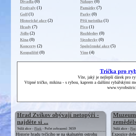
(0)
(0)
Divadla
Nákupy
(1)
(7)
Festivaly
Památky
(1)
(0)
Golf
Parky
(2)
(1)
Historické akce
Pěší turistika
(7)
(1)
Hrady
Pivo
(2)
(0)
Jídlo
Rozhledny
(0)
(0)
Kina
Sjezdovky
(2)
(5)
Koncerty
Společenské akce
(0)
(4)
Koupaliště
Víno
Trička pro ry
Víte, jaký je nejlepší dárek pro r
Vtipné tričko, mikina - s rybou, kaprem a dalšími rybářskými mo
www.vyrobsitric
Hrad Zvíkov obývají netopýři -
Muzeum m
najděte si ...
zemědělst
Stálá akce -
Písek
- Počet zobrazení: 3659
Stálá akce -
Pís
Historie hradu tyčícího se na skalnatém ostrohu
Expozice dobov