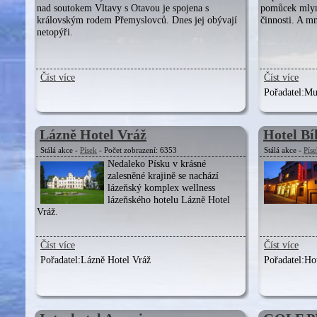
nad soutokem Vltavy s Otavou je spojena s
pomůcek mlyn
královským rodem Přemyslovců. Dnes jej obývají
činnosti. A m
netopýři.
Číst více
Číst více
Pořadatel:
Mu
Lázně Hotel Vráž
Hotel Bí
Stálá akce -
Písek
- Počet zobrazení: 6353
Stálá akce -
Pís
Nedaleko Písku v krásné
zalesněné krajině se nachází
lázeňský komplex wellness
lázeňského hotelu Lázně Hotel
Vráž.
Číst více
Číst více
Pořadatel:
Lázně Hotel Vráž
Pořadatel:
Hot