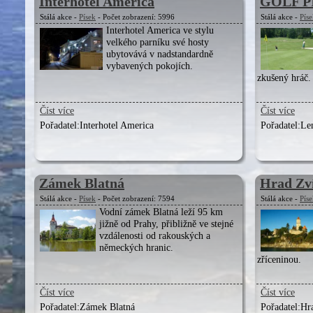
Interhotel America
GOLF P
Stálá akce -
Písek
- Počet zobrazení: 5996
Stálá akce -
Pís
Interhotel America ve stylu
velkého parníku své hosty
ubytovává v nadstandardně
vybavených pokojích.
zkušený hráč.
Číst více
Číst více
Pořadatel:
Interhotel America
Pořadatel:
Le
Zámek Blatná
Hrad Zv
Stálá akce -
Písek
- Počet zobrazení: 7594
Stálá akce -
Pís
Vodní zámek Blatná leží 95 km
jižně od Prahy, přibližně ve stejné
vzdálenosti od rakouských a
německých hranic.
zříceninou.
Číst více
Číst více
Pořadatel:
Zámek Blatná
Pořadatel:
Hr