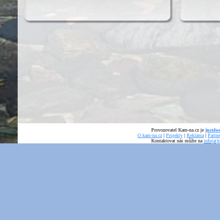
Provozovatel Kam-na.cz je
just4we
O kam-na.cz
|
Projekty
|
Reklama
|
Partne
Kontaktovat nás můžte na
info(at)