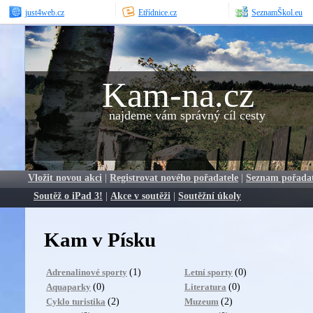
just4web.cz
Etřídnice.cz
SeznamŠkol.eu
Kam-na.cz
najdeme vám správný cíl cesty
Vložit novou akci
|
Registrovat nového pořadatele
|
Seznam pořada
Soutěž o iPad 3!
|
Akce v soutěži
|
Soutěžní úkoly
Kam v Písku
(1)
(0)
Adrenalinové sporty
Letní sporty
(0)
(0)
Aquaparky
Literatura
(2)
(2)
Cyklo turistika
Muzeum