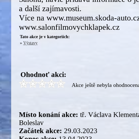
a další zajímavosti.
Více na www.museum.skoda-auto.cz
www.salonfilmovychklapek.cz
Tato akce je v kategoriích:
»
Výstavy
Ohodnoť akci:
Akce ještě nebyla ohodnocen
Místo konání akce:
tř. Václava Klement
Boleslav
Začátek akce:
29.03.2023
Konec akce:
13.04.2023