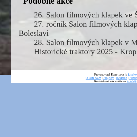
Podobné akce
26. Salon filmových klapek
27. ročník Salon filmových kla
Boleslavi
28. Salon filmových klapek v M
Historické traktory 2025 - Kro
Provozovatel Kam-na.cz je
just4we
O kam-na.cz
|
Projekty
|
Reklama
|
Partne
Kontaktovat nás můžte na
info(at)