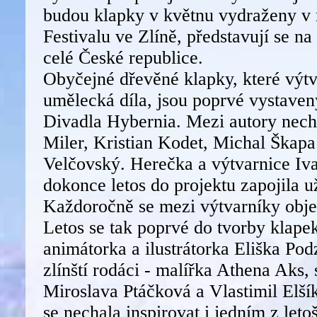
budou klapky v květnu vydraženy v 
Festivalu ve Zlíně, představují se n
celé České republice.
Obyčejné dřevěné klapky, které výtv
umělecká díla, jsou poprvé vystaven
Divadla Hybernia. Mezi autory nech
Miler, Kristian Kodet, Michal Škapa
Velčovský. Herečka a výtvarnice Iv
dokonce letos do projektu zapojila u
Každoročně se mezi výtvarníky obje
Letos se tak poprvé do tvorby klapek
animátorka a ilustrátorka Eliška Po
zlínští rodáci - malířka Athena Aks,
Miroslava Ptáčková a Vlastimil Elší
se nechala inspirovat i jedním z leto