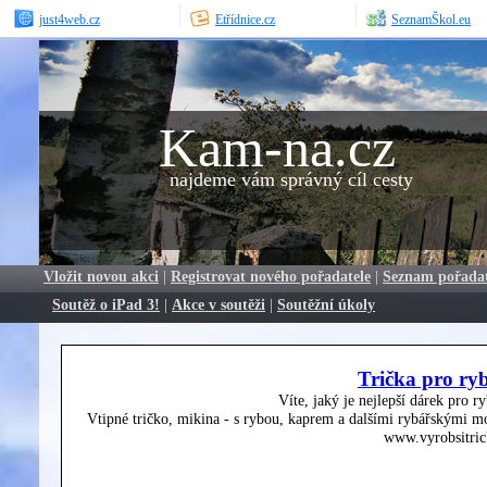
just4web.cz
Etřídnice.cz
SeznamŠkol.eu
Kam-na.cz
najdeme vám správný cíl cesty
Vložit novou akci
|
Registrovat nového pořadatele
|
Seznam pořada
Soutěž o iPad 3!
|
Akce v soutěži
|
Soutěžní úkoly
Trička pro ry
Víte, jaký je nejlepší dárek pro r
Vtipné tričko, mikina - s rybou, kaprem a dalšími rybářskými mo
www.vyrobsitric