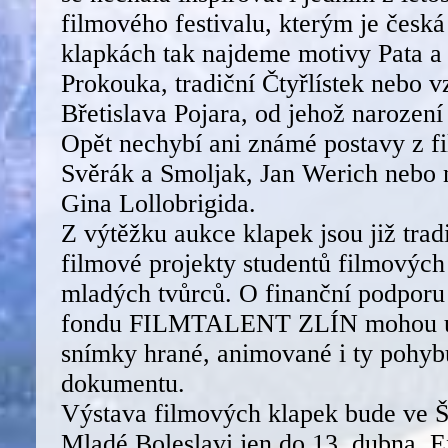
filmového festivalu, kterým je česk
klapkách tak najdeme motivy Pata a
Prokouka, tradiční Čtyřlístek nebo 
Břetislava Pojara, od jehož narození 
Opět nechybí ani známé postavy z fi
Svěrák a Smoljak, Jan Werich nebo 
Gina Lollobrigida.
Z výtěžku aukce klapek jsou již tra
filmové projekty studentů filmových 
mladých tvůrců. O finanční podporu
fondu FILMTALENT ZLÍN mohou uc
snímky hrané, animované i ty pohybu
dokumentu.
Výstava filmových klapek bude 
Mladé Boleslavi jen do 13. dubna. E