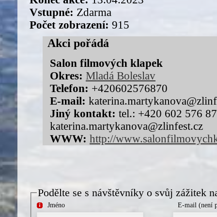
Vstupné:
Zdarma
Počet zobrazení:
915
Akci pořádá
Salon filmových klapek
Okres:
Mladá Boleslav
Telefon:
+420602576870
E-mail:
katerina.martykanova@zlinf
Jiný kontakt:
tel.: +420 602 576 87
katerina.martykanova@zlinfest.cz
WWW:
http://www.salonfilmovychk
Podělte se s návštěvníky o svůj zážitek n
Jméno
E-mail (není 