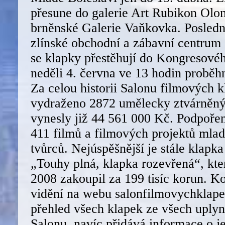
přesune do galerie Art Rubikon Olo
brněnské Galerie Vaňkovka. Posledn
zlínské obchodní a zábavní centrum 
se klapky přestěhují do Kongresovéh
neděli 4. června ve 13 hodin proběh
Za celou historii Salonu filmových 
vydraženo 2872 umělecky ztvárněný
vynesly již 44 561 000 Kč. Podpoře
411 filmů a filmových projektů mlad
tvůrců. Nejúspěšnější je stále klapk
„Touhy plná, klapka rozevřená“, kte
2008 zakoupil za 199 tisíc korun. K
vidění na webu salonfilmovychklape
přehled všech klapek ze všech uply
Salonu, navíc přidává informace o j