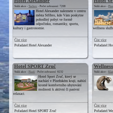
Hotel Alexander
Hotel Ve
Stálá akce -
Tachov
- Počet zobrazení: 7208
Stálá akce -
Plz
Hotel Alexander naleznete v centru
města Stříbro, kde Vám poskytne
pohodlný pobyt ve formě
odpočinku, romantiky, sportu,
kultury i gastronomie.
wellness služ
Číst více
Číst více
Pořadatel:
Hotel Alexander
Pořadatel:
Ho
Hotel SPORT Zruč
Wellness
Stálá akce -
Plzeň
- Počet zobrazení: 8232
Stálá akce -
Kla
Hotel Sport Zruč, který se
nachází v Plzeňském kraji, nabízí
kromě komfortního ubytování
možnosti k aktivní či pasivní
relaxaci.
Číst více
Číst více
Pořadatel:
Hotel SPORT Zruč
Pořadatel:
Wel