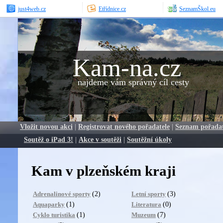
just4web.cz
Etřídnice.cz
SeznamŠkol.eu
Kam-na.cz
najdeme vám správný cíl cesty
Vložit novou akci
|
Registrovat nového pořadatele
|
Seznam pořada
Soutěž o iPad 3!
|
Akce v soutěži
|
Soutěžní úkoly
Kam v plzeňském kraji
(2)
(3)
Adrenalinové sporty
Letní sporty
(1)
(0)
Aquaparky
Literatura
(1)
(7)
Cyklo turistika
Muzeum