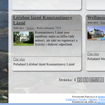
Léčebné lázně Konstantinovy
Wellness
Lázně
Stálá akce -
Kla
Stálá akce -
Tachov
- Počet zobrazení: 7513
Konstantinovy Lázně jsou
zaměřeny nejen na léčbu řady
nemocí, ale také na regeneraci a
fyzický i duševní odpočinek.
Číst více
Pořadatel:
Wel
Číst více
Pořadatel:
Léčebné lázně Konstantinovy Lázně
Stránka:
1
2
3
další »
Provozovatel Kam-na.cz je
just4we
O kam-na.cz
|
Projekty
|
Reklama
|
Partne
Kontaktovat nás můžte na
info(at)