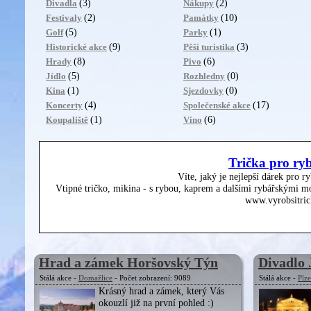
(3)
(2)
Divadla
Nákupy
(2)
(10)
Festivaly
Památky
(5)
(1)
Golf
Parky
(9)
(3)
Historické akce
Pěší turistika
(8)
(6)
Hrady
Pivo
(5)
(0)
Jídlo
Rozhledny
(1)
(0)
Kina
Sjezdovky
(4)
(17)
Koncerty
Společenské akce
(1)
(6)
Koupaliště
Víno
Trička pro ry
Víte, jaký je nejlepší dárek pro r
Vtipné tričko, mikina - s rybou, kaprem a dalšími rybářskými mo
www.vyrobsitric
Hrad a zámek Horšovský Týn
Divadlo 
Stálá akce -
Domažlice
- Počet zobrazení: 9089
Stálá akce -
Plz
Krásný hrad a zámek, který Vás
okouzlí již na první pohled :)