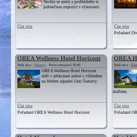
Nechte se unést a prohlédněte si
jedinečnou expozici s výstavami.
Číst více
Číst více
Pořadatel:
Div
OREA Wellness Hotel Horizont
OREA Ho
Stálá akce -
Klatovy
- Počet zobrazení: 8140
Stálá akce -
Kla
OREA Wellness Hotel Horizont
sídlí v překrásné zeleni s výhledem
na hřeben západní části Šumavy.
službám.
Číst více
Číst více
Pořadatel:
OREA Wellness Hotel Horizont
Pořadatel:
OR