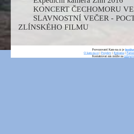
Expediční kamera Zlín 2016
KONCERT ČECHOMORU VE
SLAVNOSTNÍ VEČER - PO
ZLÍNSKÉHO FILMU
Provozovatel Kam-na.cz je
just4we
O kam-na.cz
|
Projekty
|
Reklama
|
Partne
Kontaktovat nás můžte na
info(at)