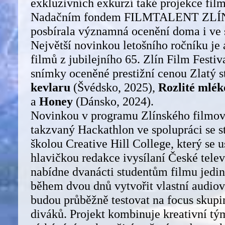
exkluzivních exkurzí také projekce fi
Nadačním fondem FILMTALENT ZLÍN, 
posbírala významná ocenění doma i ve 
Největší novinkou letošního ročníku je
filmů z jubilejního 65. Zlín Film Festiva
snímky oceněné prestižní cenou Zlatý s
kevlaru
(Švédsko, 2025),
Rozlité mlék
a
Honey
(Dánsko, 2024).
Novinkou v programu Zlínského filmov
takzvaný Hackathlon ve spolupráci se s
školou Creative Hill College, který se 
hlavičkou redakce ivysílaní České tele
nabídne dvanácti studentům filmu jedin
během dvou dnů vytvořit vlastní audiov
budou průběžně testovat na focus skup
diváků. Projekt kombinuje kreativní tý