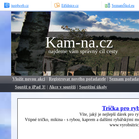
just4web.cz
Etřídnice.cz
SeznamŠkol.eu
Kam-na.cz
najdeme vám správný cíl cesty
Vložit novou akci
|
Registrovat nového pořadatele
|
Seznam pořada
Soutěž o iPad 3!
|
Akce v soutěži
|
Soutěžní úkoly
Trička pro ry
Víte, jaký je nejlepší dárek pro r
Vtipné tričko, mikina - s rybou, kaprem a dalšími rybářskými mo
www.vyrobsitric