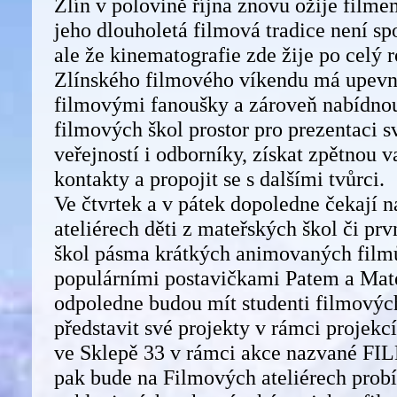
Zlín v polovině října znovu ožije film
jeho dlouholetá filmová tradice není spo
ale že kinematografie zde žije po celý r
Zlínského filmového víkendu má upevni
filmovými fanoušky a zároveň nabídno
filmových škol prostor pro prezentaci s
veřejností i odborníky, získat zpětnou 
kontakty a propojit se s dalšími tvůrci.
Ve čtvrtek a v pátek dopoledne čekají 
ateliérech děti z mateřských škol či prv
škol pásma krátkých animovaných filmů
populárními postavičkami Patem a Mat
odpoledne budou mít studenti filmovýc
představit své projekty v rámci projek
ve Sklepě 33 v rámci akce nazvané F
pak bude na Filmových ateliérech prob