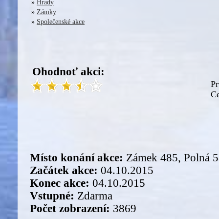
»
Hrady
»
Zámky
»
Společenské akce
Ohodnoť akci:
Pr
Ce
Místo konání akce:
Zámek 485, Polná 
Začátek akce:
04.10.2015
Konec akce:
04.10.2015
Vstupné:
Zdarma
Počet zobrazení:
3869