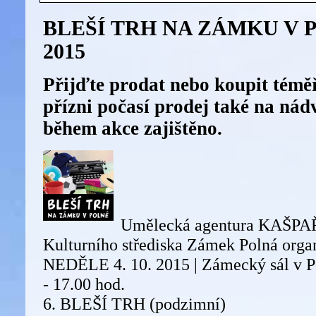
BLEŠÍ TRH NA ZÁMKU V PO
2015
Přijďte prodat nebo koupit téměř
přízni počasí prodej také na nád
během akce zajištěno.
Umělecká agentura KAŠPAŘ
Kulturního střediska Zámek Polná organi
NEDĚLE 4. 10. 2015 | Zámecký sál v Po
- 17.00 hod.
6. BLEŠÍ TRH (podzimní)