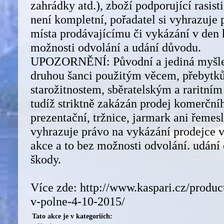
zahrádky atd.), zboží podporující rasis
není kompletní, pořadatel si vyhrazuje 
místa prodávajícímu či vykázání v den 
možnosti odvolání a udání důvodu.
UPOZORNĚNÍ: Původní a jediná myšlen
druhou šanci použitým věcem, přebytk
starožitnostem, sběratelským a raritním
tudíž striktně zakázán prodej komerční
prezentační, tržnice, jarmark ani řemesl
vyhrazuje právo na vykázání prodejce 
akce a to bez možnosti odvolání. udání
škody.
Více zde: http://www.kaspari.cz/produc
v-polne-4-10-2015/
Tato akce je v kategoriích: