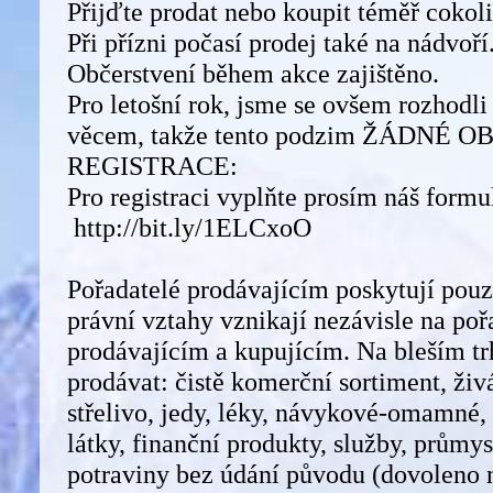
Přijďte prodat nebo koupit téměř cokol
Při přízni počasí prodej také na nádvoří
Občerstvení během akce zajištěno.
Pro letošní rok, jsme se ovšem rozhodli
věcem, takže tento podzim ŽÁDNÉ O
REGISTRACE:
Pro registraci vyplňte prosím náš formu
http://bit.ly/1ELCxoO
Pořadatelé prodávajícím poskytují pou
právní vztahy vznikají nezávisle na po
prodávajícím a kupujícím. Na bleším t
prodávat: čistě komerční sortiment, živá
střelivo, jedy, léky, návykové-omamné
látky, finanční produkty, služby, průmy
potraviny bez údání původu (dovoleno 