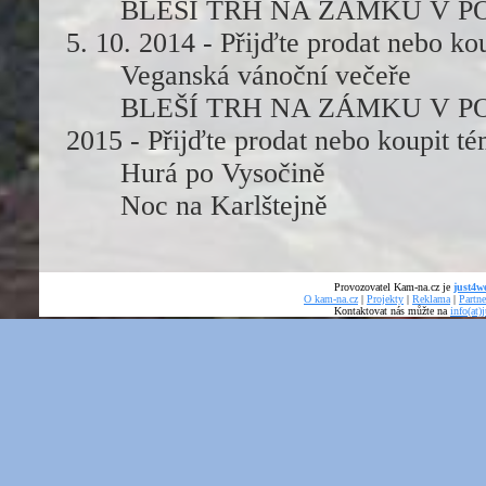
BLEŠÍ TRH NA ZÁMKU V POL
5. 10. 2014 - Přijďte prodat nebo ko
Veganská vánoční večeře
BLEŠÍ TRH NA ZÁMKU V POLNÉ
2015 - Přijďte prodat nebo koupit té
Hurá po Vysočině
Noc na Karlštejně
Provozovatel Kam-na.cz je
just4we
O kam-na.cz
|
Projekty
|
Reklama
|
Partne
Kontaktovat nás můžte na
info(at)