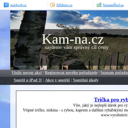
just4web.cz
Etřídnice.cz
SeznamŠkol.eu
Kam-na.cz
najdeme vám správný cíl cesty
Vložit novou akci
|
Registrovat nového pořadatele
|
Seznam pořada
Soutěž o iPad 3!
|
Akce v soutěži
|
Soutěžní úkoly
Trička pro ry
Víte, jaký je nejlepší dárek pro r
Vtipné tričko, mikina - s rybou, kaprem a dalšími rybářskými mo
www.vyrobsitric