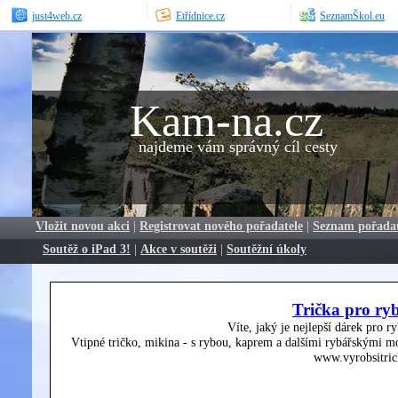
just4web.cz
Etřídnice.cz
SeznamŠkol.eu
Kam-na.cz
najdeme vám správný cíl cesty
Vložit novou akci
|
Registrovat nového pořadatele
|
Seznam pořada
Soutěž o iPad 3!
|
Akce v soutěži
|
Soutěžní úkoly
Trička pro ry
Víte, jaký je nejlepší dárek pro r
Vtipné tričko, mikina - s rybou, kaprem a dalšími rybářskými mo
www.vyrobsitric