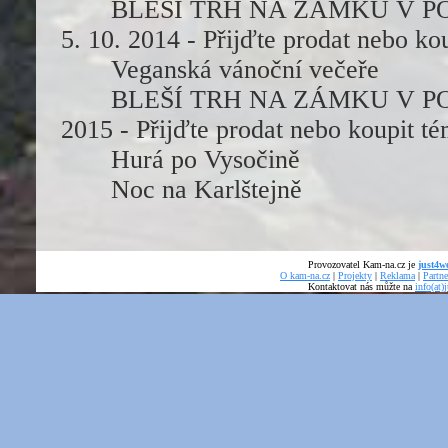
BLEŠÍ TRH NA ZÁMKU V POL
5. 10. 2014 - Přijďte prodat nebo ko
Veganská vánoční večeře
BLEŠÍ TRH NA ZÁMKU V POLNÉ
2015 - Přijďte prodat nebo koupit té
Hurá po Vysočině
Noc na Karlštejně
Provozovatel Kam-na.cz je
just4we
O kam-na.cz
|
Projekty
|
Reklama
|
Partne
Kontaktovat nás můžte na
info(at)