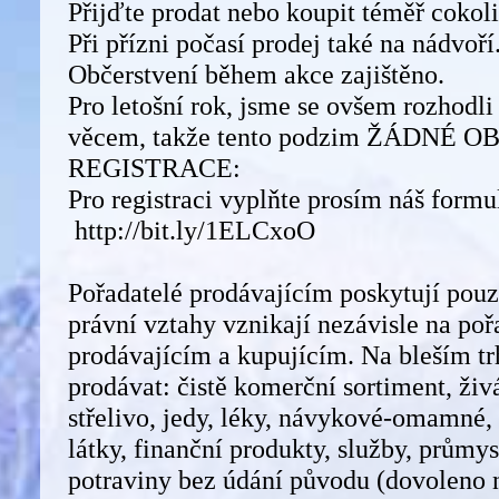
Přijďte prodat nebo koupit téměř cokol
Při přízni počasí prodej také na nádvoří
Občerstvení během akce zajištěno.
Pro letošní rok, jsme se ovšem rozhodli
věcem, takže tento podzim ŽÁDNÉ O
REGISTRACE:
Pro registraci vyplňte prosím náš formu
http://bit.ly/1ELCxoO
Pořadatelé prodávajícím poskytují pou
právní vztahy vznikají nezávisle na po
prodávajícím a kupujícím. Na bleším t
prodávat: čistě komerční sortiment, živá
střelivo, jedy, léky, návykové-omamné
látky, finanční produkty, služby, průmy
potraviny bez údání původu (dovoleno 