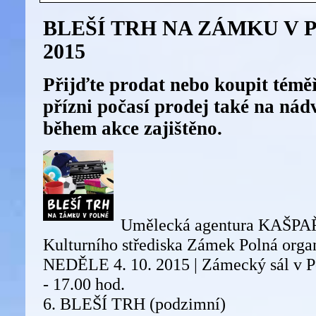
BLEŠÍ TRH NA ZÁMKU V PO
2015
Přijďte prodat nebo koupit téměř
přízni počasí prodej také na nád
během akce zajištěno.
Umělecká agentura KAŠPAŘ
Kulturního střediska Zámek Polná organi
NEDĚLE 4. 10. 2015 | Zámecký sál v Po
- 17.00 hod.
6. BLEŠÍ TRH (podzimní)