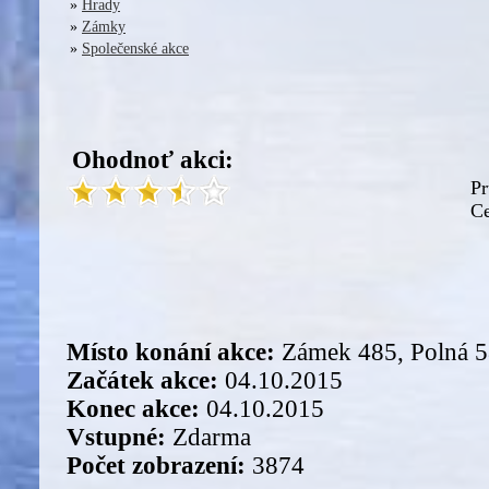
»
Hrady
»
Zámky
»
Společenské akce
Ohodnoť akci:
Pr
Ce
Místo konání akce:
Zámek 485, Polná 
Začátek akce:
04.10.2015
Konec akce:
04.10.2015
Vstupné:
Zdarma
Počet zobrazení:
3874