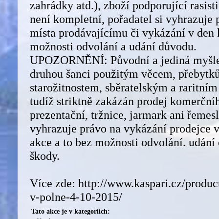
zahrádky atd.), zboží podporující rasis
není kompletní, pořadatel si vyhrazuje 
místa prodávajícímu či vykázání v den 
možnosti odvolání a udání důvodu.
UPOZORNĚNÍ: Původní a jediná myšlen
druhou šanci použitým věcem, přebytk
starožitnostem, sběratelským a raritním
tudíž striktně zakázán prodej komerční
prezentační, tržnice, jarmark ani řemesl
vyhrazuje právo na vykázání prodejce 
akce a to bez možnosti odvolání. udání
škody.
Více zde: http://www.kaspari.cz/produc
v-polne-4-10-2015/
Tato akce je v kategoriích: