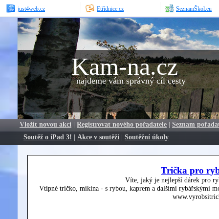
just4web.cz
Etřídnice.cz
SeznamŠkol.eu
Kam-na.cz
najdeme vám správný cíl cesty
Vložit novou akci
|
Registrovat nového pořadatele
|
Seznam pořada
Soutěž o iPad 3!
|
Akce v soutěži
|
Soutěžní úkoly
Trička pro ry
Víte, jaký je nejlepší dárek pro r
Vtipné tričko, mikina - s rybou, kaprem a dalšími rybářskými mo
www.vyrobsitric