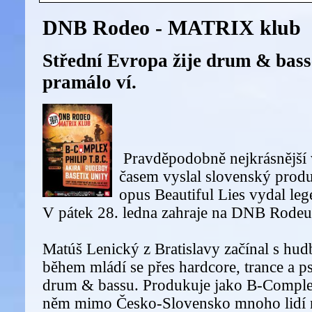
DNB Rodeo - MATRIX klub
Střední Evropa žije drum & basse
pramálo ví.
Pravděpodobně nejkrásnější 
časem vyslal slovenský prod
opus Beautiful Lies vydal leg
V pátek 28. ledna zahraje na DNB Rodeu
Matúš Lenický z Bratislavy začínal s hudb
během mládí se přes hardcore, trance a ps
drum & bassu. Produkuje jako B-Comple
něm mimo Česko-Slovensko mnoho lidí n