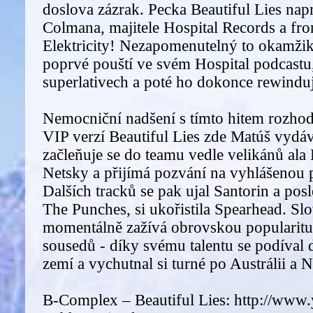
doslova zázrak. Pecka Beautiful Lies na
Colmana, majitele Hospital Records a f
Elektricity! Nezapomenutelný to okamžik
poprvé pouští ve svém Hospital podcastu
superlativech a poté ho dokonce rewind
Nemocniční nadšení s tímto hitem rozhod
VIP verzí Beautiful Lies zde Matúš vydá
začleňuje se do teamu vedle velikánů ala
Netsky a přijímá pozvání na vyhlášenou p
Dalších tracků se pak ujal Santorin a posl
The Punches, si ukořistila Spearhead. S
momentálně zažívá obrovskou popularitu 
sousedů - díky svému talentu se podíva
zemí a vychutnal si turné po Austrálii a
B-Complex – Beautiful Lies: http://www