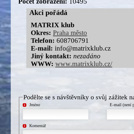
Počet zobrazení:
10495
Akci pořádá
MATRIX klub
Okres:
Praha město
Telefon:
608706791
E-mail:
info@matrixklub.cz
Jiný kontakt:
nezadáno
WWW:
www.matrixklub.cz/
Podělte se s návštěvníky o svůj zážitek n
Jméno
E-mail (není 
Komentář