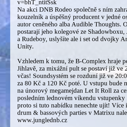
v=bhT_ntitSsk
Na akci DNB Rodeo společně s ním zahr
kouzelník a úspěšný producent v jedné os
autor ceněného alba Audible Thoughts. O
postarají jeho kolegové ze Shadowboxu, 
a Rudeboy, uslyšíte ale i set od dvojky 
Unity.
Vzhledem k tomu, že B-Complex hraje po 
Jihlavě, za mixážní pult se postaví již ve 
včas! Soundsystém se rozduní již ve 20:0
za 80 Kč a 120 Kč poté. U vstupu bude m
na únorový megamejdan Let It Roll za c
posledním lednovém víkendu vstupenky 
proto si tuto nabídku nenechte ujít! Více
drum & bassových parties v Matrixu nale
www.junglednb.cz