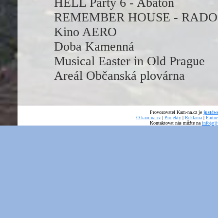
HELL Party 6 - Abaton
REMEMBER HOUSE - RADO
Kino AERO
Doba Kamenná
Musical Easter in Old Prague
Areál Občanská plovárna
Provozovatel Kam-na.cz je
just4we
O kam-na.cz
|
Projekty
|
Reklama
|
Partne
Kontaktovat nás můžte na
info(at)