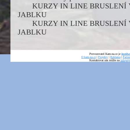
KURZY IN LINE BRUSLENÍ
JABLKU
KURZY IN LINE BRUSLENÍ
JABLKU
Provozovatel Kam-na.cz je
just4we
O kam-na.cz
|
Projekty
|
Reklama
|
Partne
Kontaktovat nás můžte na
info(at)