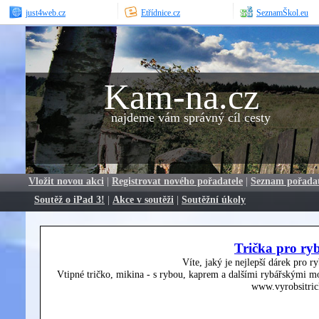
just4web.cz
Etřídnice.cz
SeznamŠkol.eu
Kam-na.cz
najdeme vám správný cíl cesty
Vložit novou akci
|
Registrovat nového pořadatele
|
Seznam pořada
Soutěž o iPad 3!
|
Akce v soutěži
|
Soutěžní úkoly
Trička pro ry
Víte, jaký je nejlepší dárek pro r
Vtipné tričko, mikina - s rybou, kaprem a dalšími rybářskými mo
www.vyrobsitric