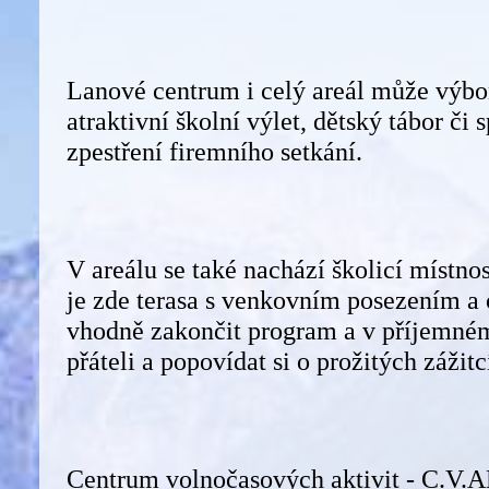
Lanové centrum i celý areál může výbor
atraktivní školní výlet, dětský tábor či
zpestření firemního setkání.
V areálu se také nachází školicí místno
je zde terasa s venkovním posezením a 
vhodně zakončit program a v příjemném
přáteli a popovídat si o prožitých zážitc
Centrum volnočasových aktivit - C.V.