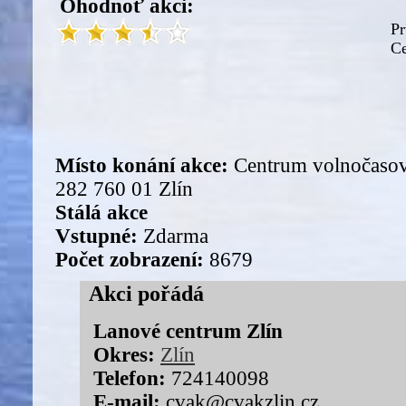
Ohodnoť akci:
Pr
Ce
Místo konání akce:
Centrum volnočasov
282 760 01 Zlín
Stálá akce
Vstupné:
Zdarma
Počet zobrazení:
8679
Akci pořádá
Lanové centrum Zlín
Okres:
Zlín
Telefon:
724140098
E-mail:
cvak@cvakzlin.cz