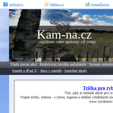
just4web.cz
Etřídnice.cz
SeznamŠkol.eu
Kam-na.cz
najdeme vám správný cíl cesty
Vložit novou akci
|
Registrovat nového pořadatele
|
Seznam pořada
Soutěž o iPad 3!
|
Akce v soutěži
|
Soutěžní úkoly
Trička pro ry
Víte, jaký je nejlepší dárek pro r
Vtipné tričko, mikina - s rybou, kaprem a dalšími rybářskými mo
www.vyrobsitric