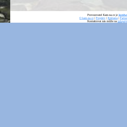
Provozovatel Kam-na.cz je
just4we
O kam-na.cz
|
Projekty
|
Reklama
|
Partne
Kontaktovat nás můžte na
info(at)