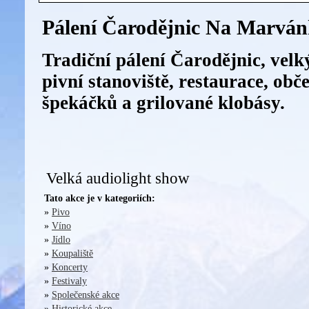
Pálení Čarodějnic Na Marvá
Tradiční pálení Čarodějnic, velký
pivní stanoviště, restaurace, obč
špekáčků a grilované klobásy.
Velká audiolight show
Tato akce je v kategoriích:
»
Pivo
»
Víno
»
Jídlo
»
Koupaliště
»
Koncerty
»
Festivaly
»
Společenské akce
»
Historické akce