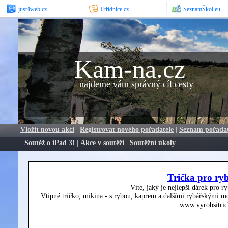
just4web.cz
Etřídnice.cz
SeznamŠkol.eu
Kam-na.cz
najdeme vám správný cíl cesty
Vložit novou akci
|
Registrovat nového pořadatele
|
Seznam pořada
Soutěž o iPad 3!
|
Akce v soutěži
|
Soutěžní úkoly
Trička pro ry
Víte, jaký je nejlepší dárek pro r
Vtipné tričko, mikina - s rybou, kaprem a dalšími rybářskými mo
www.vyrobsitric