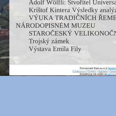
Adolf Wölfli: Stvořitel Univers
Krištof Kintera Výsledky analý
VÝUKA TRADIČNÍCH ŘEME
NÁRODOPISNÉM MUZEU
STAROČESKÝ VELIKONOČ
Trojský zámek
Výstava Emila Fily
Provozovatel Kam-na.cz je
just4we
O kam-na.cz
|
Projekty
|
Reklama
|
Partne
Kontaktovat nás můžte na
info(at)