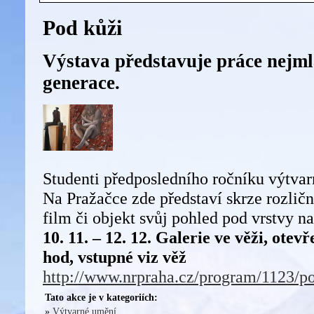
Pod kůži
Výstava představuje práce nejml
generace.
Studenti předposledního ročníku výtv
Na Pražačce zde představí skrze rozlič
film či objekt svůj pohled pod vrstvy n
10. 11. – 12. 12. Galerie ve věži, otevř
hod, vstupné viz věž
http://www.nrpraha.cz/program/1123/po
Tato akce je v kategoriích:
»
Výtvarné umění