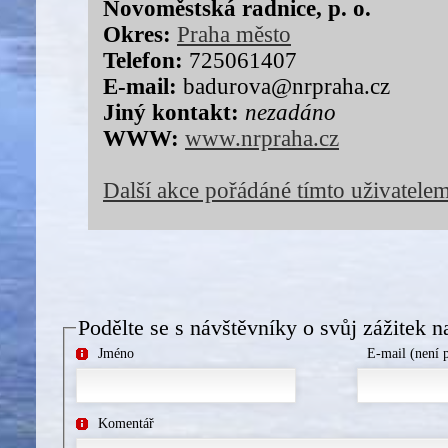
Novoměstská radnice, p. o.
Okres:
Praha město
Telefon:
725061407
E-mail:
badurova@nrpraha.cz
Jiný kontakt:
nezadáno
WWW:
www.nrpraha.cz
Další akce pořádáné tímto uživatele
Podělte se s návštěvníky o svůj zážitek n
Jméno
E-mail (není 
Komentář