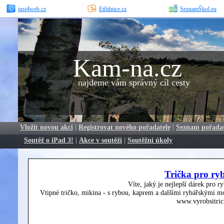
just4web.cz
Etřídnice.cz
SeznamŠkol.eu
Kam-na.cz
najdeme vám správný cíl cesty
Vložit novou akci
|
Registrovat nového pořadatele
|
Seznam pořada
Soutěž o iPad 3!
|
Akce v soutěži
|
Soutěžní úkoly
Trička pro ry
Víte, jaký je nejlepší dárek pro r
Vtipné tričko, mikina - s rybou, kaprem a dalšími rybářskými mo
www.vyrobsitric