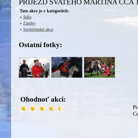
PŘÍJEZD SVATÉHO MARTINA CCA 15
Tato akce je v kategoriích:
»
Jídlo
»
Zámky
»
Společenské akce
Ostatní fotky:
Ohodnoť akci:
Pr
Ce