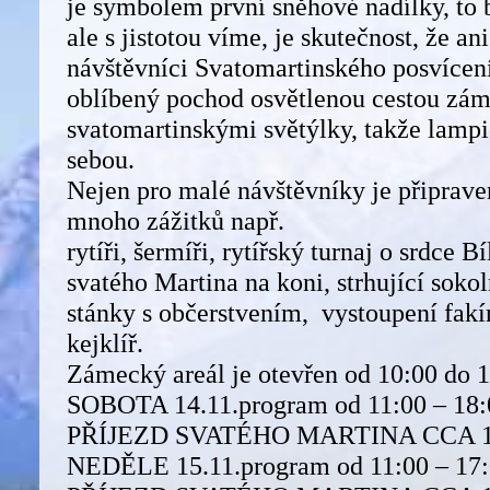
je symbolem první sněhové nadílky, to
ale s jistotou víme, je skutečnost, že an
návštěvníci Svatomartinského posvícení
oblíbený pochod osvětlenou cestou zá
svatomartinskými světýlky, takže lamp
sebou.
Nejen pro malé návštěvníky je připraven
mnoho zážitků např.
rytíři, šermíři, rytířský turnaj o srdce Bí
svatého Martina na koni, strhující soko
stánky s občerstvením, vystoupení fakí
kejklíř.
Zámecký areál je otevřen od 10:00 do 1
SOBOTA 14.11.program od 11:00 – 18:
PŘÍJEZD SVATÉHO MARTINA CCA 16
NEDĚLE 15.11.program od 11:00 – 17