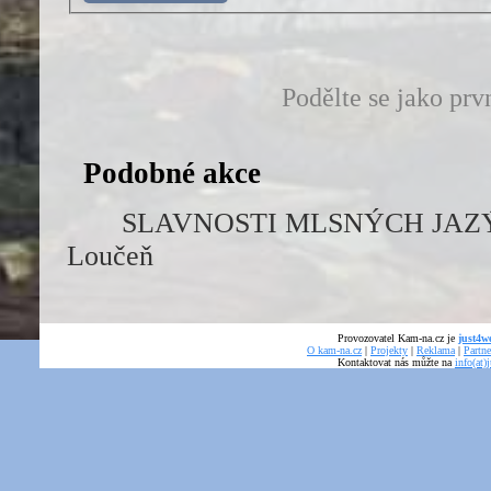
Podělte se jako prv
Podobné akce
SLAVNOSTI MLSNÝCH JAZÝ
Loučeň
Provozovatel Kam-na.cz je
just4we
O kam-na.cz
|
Projekty
|
Reklama
|
Partne
Kontaktovat nás můžte na
info(at)