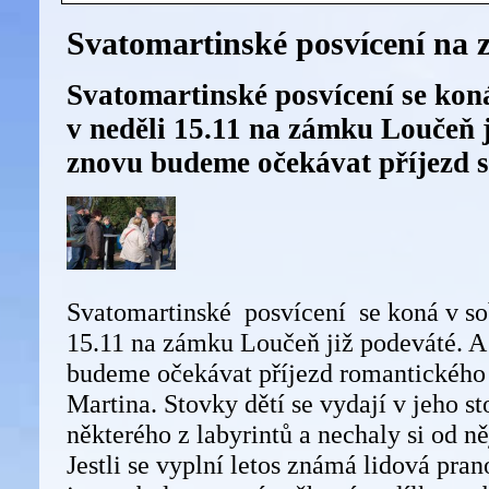
Svatomartinské posvícení na
Svatomartinské posvícení se koná
v neděli 15.11 na zámku Loučeň 
znovu budeme očekávat příjezd s
Svatomartinské posvícení se koná v sob
15.11 na zámku Loučeň již podeváté. 
budeme očekávat příjezd romantického 
Martina. Stovky dětí se vydají v jeho s
některého z labyrintů a nechaly si od ně
Jestli se vyplní letos známá lidová pran