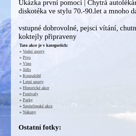
Ukázka první pomoci | Chytrá autolékár
diskotéka ve stylu 70.-90.let a mnoho da
vstupné dobrovolné, pejsci vítání, chutn
koktejly připraveny
Tato akce je v kategoriích:
»
Vodní sporty
»
Pivo
»
Víno
»
Jídlo
»
Koupaliště
»
Letní sporty
»
Historické akce
»
Festivaly
»
Parky
»
Společenské akce
»
Nákupy
Ostatní fotky: