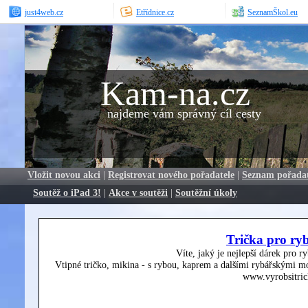
just4web.cz
Etřídnice.cz
SeznamŠkol.eu
Kam-na.cz
najdeme vám správný cíl cesty
Vložit novou akci
|
Registrovat nového pořadatele
|
Seznam pořada
Soutěž o iPad 3!
|
Akce v soutěži
|
Soutěžní úkoly
Trička pro ry
Víte, jaký je nejlepší dárek pro r
Vtipné tričko, mikina - s rybou, kaprem a dalšími rybářskými mo
www.vyrobsitric