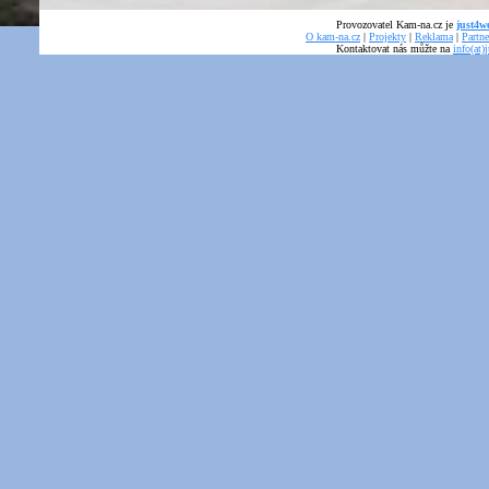
Provozovatel Kam-na.cz je
just4we
O kam-na.cz
|
Projekty
|
Reklama
|
Partne
Kontaktovat nás můžte na
info(at)