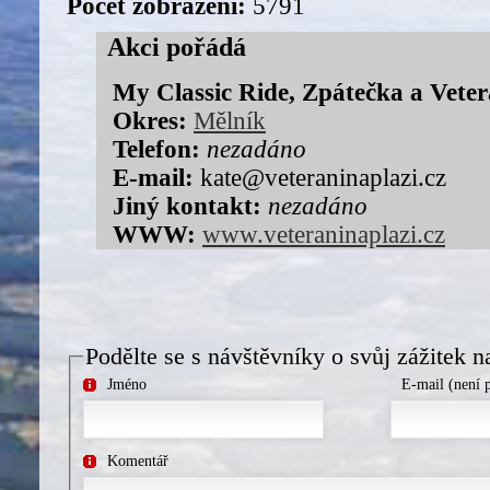
Počet zobrazení:
5791
Akci pořádá
My Classic Ride, Zpátečka a Veter
Okres:
Mělník
Telefon:
nezadáno
E-mail:
kate@veteraninaplazi.cz
Jiný kontakt:
nezadáno
WWW:
www.veteraninaplazi.cz
Podělte se s návštěvníky o svůj zážitek n
Jméno
E-mail (není 
Komentář