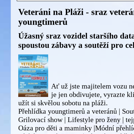
Veteráni na Pláži - sraz veter
youngtimerů
Úžasný sraz vozidel staršího dat
spoustou zábavy a soutěží pro ce
Ať už jste majitelem vozu 
je jen obdivujete, vyrazte k
užít si skvělou sobotu na pláži.
Přehlídka youngtimerů a veteránů | Sout
Grilovací show | Lifestyle pro ženy | te
Oáza pro děti a maminky |Módní přehlíd