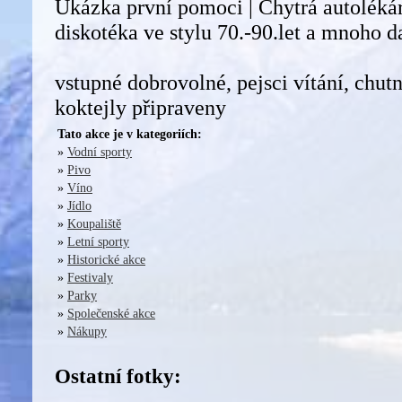
Ukázka první pomoci | Chytrá autolékár
diskotéka ve stylu 70.-90.let a mnoho da
vstupné dobrovolné, pejsci vítání, chutn
koktejly připraveny
Tato akce je v kategoriích:
»
Vodní sporty
»
Pivo
»
Víno
»
Jídlo
»
Koupaliště
»
Letní sporty
»
Historické akce
»
Festivaly
»
Parky
»
Společenské akce
»
Nákupy
Ostatní fotky: