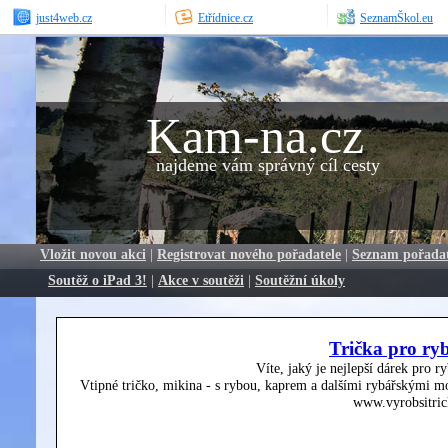
just4web.cz
Etřídnice.cz
SeznamŠkol.eu
Kam-na.cz
najdeme vám správný cíl cesty
Vložit novou akci
|
Registrovat nového pořadatele
|
Seznam pořada
Soutěž o iPad 3!
|
Akce v soutěži
|
Soutěžní úkoly
Trička pro ry
Víte, jaký je nejlepší dárek pro r
Vtipné tričko, mikina - s rybou, kaprem a dalšími rybářskými mo
www.vyrobsitric