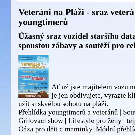
Veteráni na Pláži - sraz veter
youngtimerů
Úžasný sraz vozidel staršího dat
spoustou zábavy a soutěží pro ce
Ať už jste majitelem vozu 
je jen obdivujete, vyrazte k
užít si skvělou sobotu na pláži.
Přehlídka youngtimerů a veteránů | Sout
Grilovací show | Lifestyle pro ženy | te
Oáza pro děti a maminky |Módní přehlíd