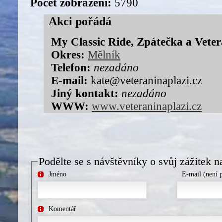
Počet zobrazení:
5790
Akci pořádá
My Classic Ride, Zpátečka a Veter
Okres:
Mělník
Telefon:
nezadáno
E-mail:
kate@veteraninaplazi.cz
Jiný kontakt:
nezadáno
WWW:
www.veteraninaplazi.cz
Podělte se s návštěvníky o svůj zážitek n
Jméno
E-mail (není 
Komentář