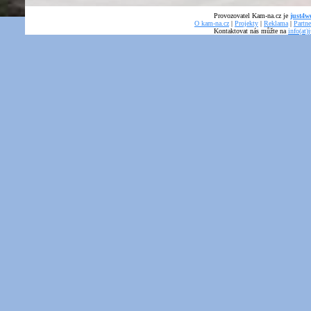
Provozovatel Kam-na.cz je
just4we
O kam-na.cz
|
Projekty
|
Reklama
|
Partne
Kontaktovat nás můžte na
info(at)