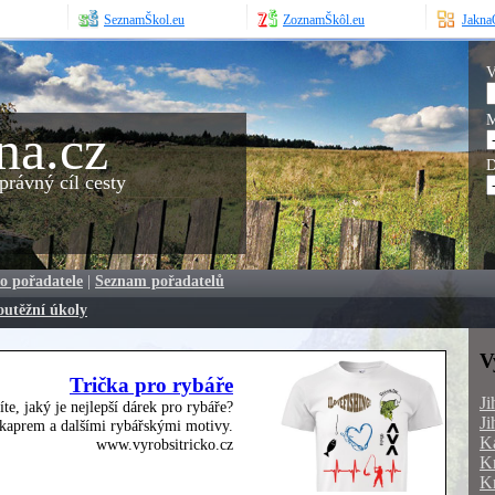
SeznamŠkol.eu
ZoznamŠkôl.eu
JaknaO
V
M
na.cz
D
rávný cíl cesty
o pořadatele
|
Seznam pořadatelů
outěžní úkoly
V
Trička pro rybáře
Ji
íte, jaký je nejlepší dárek pro rybáře?
Ji
, kaprem a dalšími rybářskými motivy.
Ka
www.vyrobsitricko.cz
Kr
Kr