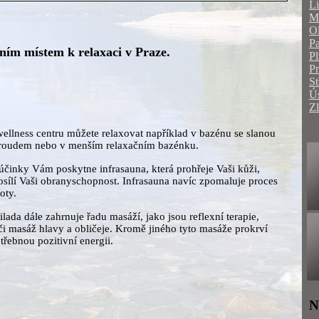
Li
Mo
O
Pa
lním místem k relaxaci v Praze.
Pl
P
St
Ús
Zl
llness centru můžete relaxovat například v bazénu se slanou
proudem nebo v menším relaxačním bazénku.
činky Vám poskytne infrasauna, která prohřeje Vaši kůži,
 posílí Vaši obranyschopnost. Infrasauna navíc zpomaluje proces
oty.
lada dále zahrnuje řadu masáží, jako jsou reflexní terapie,
či masáž hlavy a obličeje. Kromě jiného tyto masáže prokrví
třebnou pozitivní energii.
N