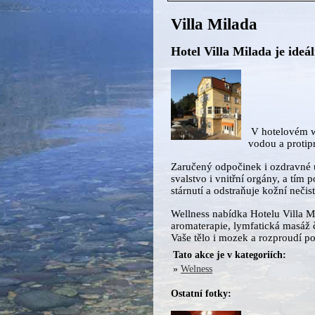
Villa Milada
Hotel Villa Milada je ideá
V hotelovém we
vodou a proti
Zaručený odpočinek i ozdravné ú
svalstvo i vnitřní orgány, a tím
stárnutí a odstraňuje kožní nečist
Wellness nabídka Hotelu Villa Mi
aromaterapie, lymfatická masáž 
Vaše tělo i mozek a rozproudí po
Tato akce je v kategoriích:
»
Welness
Ostatní fotky: