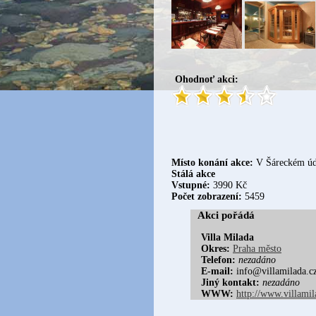
Ohodnoť akci:
Místo konání akce:
V Šáreckém údo
Stálá akce
Vstupné:
3990 Kč
Počet zobrazení:
5459
Akci pořádá
Villa Milada
Okres:
Praha město
Telefon:
nezadáno
E-mail:
info@villamilada.c
Jiný kontakt:
nezadáno
WWW:
http://www.villamil