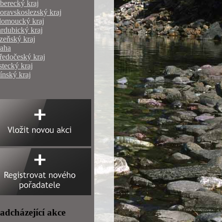
berecký kraj
ravskoslezský kraj
lomoucký kraj
rdubický kraj
zeňský kraj
raha
ředočeský kraj
tecký kraj
ínský kraj
adcházející akce