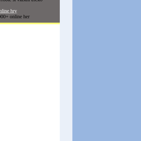
line hry
00+ online her