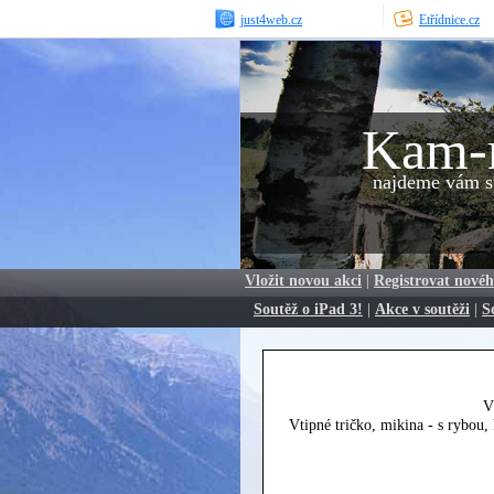
just4web.cz
Etřídnice.cz
Kam-
najdeme vám sp
Vložit novou akci
|
Registrovat novéh
Soutěž o iPad 3!
|
Akce v soutěži
|
S
V
Vtipné tričko, mikina - s rybou