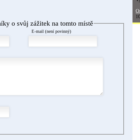
On
10
níky o svůj zážitek na tomto místě
E-mail (není povinný)