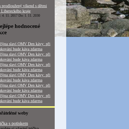
 prodloužený víkend s dětmi
 Libereckého kraje
: 4. 11. 2017 Do: 1. 11. 2030
ejlépe hodnocené
kce
 října slaví OMV Den kávy: při
nkování bude káva zdarma
 října slaví OMV Den kávy: při
nkování bude káva zdarma
 října slaví OMV Den kávy: při
nkování bude káva zdarma
 října slaví OMV Den kávy: při
nkování bude káva zdarma
 října slaví OMV Den kávy: při
nkování bude káva zdarma
 října slaví OMV Den kávy: při
nkování bude káva zdarma
přáteléné weby
ička s potiskem
robte si vlastní tričko