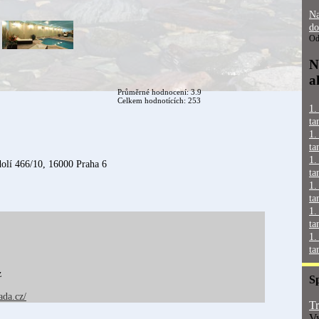
Na
do
Od
N
a
Průměrné hodnocení: 3.9
Celkem hodnotících: 253
1.
ta
1.
ta
1.
lí 466/10, 16000 Praha 6
ta
1.
ta
1.
ta
1.
ta
z
S
ada.cz/
Tr
Vy