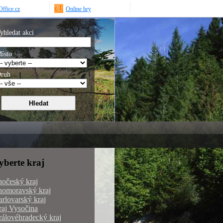
ffice.cz
Online hry
yhledat akci
ísto
ruh
yberte kraj
hočeský kraj
homoravský kraj
rlovarský kraj
aj Vysočina
álovéhradecký kraj