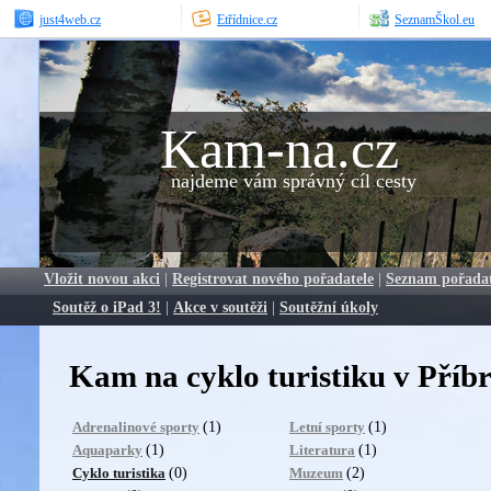
just4web.cz
Etřídnice.cz
SeznamŠkol.eu
Kam-na.cz
najdeme vám správný cíl cesty
Vložit novou akci
|
Registrovat nového pořadatele
|
Seznam pořada
Soutěž o iPad 3!
|
Akce v soutěži
|
Soutěžní úkoly
Kam na cyklo turistiku v Příb
(1)
(1)
Adrenalinové sporty
Letní sporty
(1)
(1)
Aquaparky
Literatura
(0)
(2)
Cyklo turistika
Muzeum