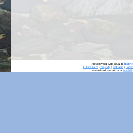
Provozovatel Kam-na.cz je
just4we
O kam-na.cz
|
Projekty
|
Reklama
|
Partne
Kontaktovat nás můžte na
info(at)