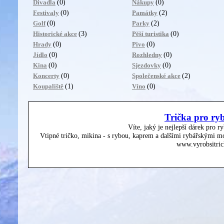
(0)
(0)
Divadla
Nákupy
(0)
(2)
Festivaly
Památky
(0)
(2)
Golf
Parky
(3)
(0)
Historické akce
Pěší turistika
(0)
(0)
Hrady
Pivo
(0)
(0)
Jídlo
Rozhledny
(0)
(0)
Kina
Sjezdovky
(0)
(2)
Koncerty
Společenské akce
(1)
(0)
Koupaliště
Víno
Trička pro ry
Víte, jaký je nejlepší dárek pro r
Vtipné tričko, mikina - s rybou, kaprem a dalšími rybářskými mo
www.vyrobsitric