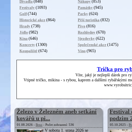
(848)
(853)
Divadla
Nákupy
(1093)
(945)
Festivaly
Památky
(744)
(624)
Golf
Parky
(864)
(832)
Historické akce
Pěší turistika
(738)
(816)
Hrady
Pivo
(982)
(670)
Jídlo
Rozhledny
(646)
(622)
Kina
Sjezdovky
(1300)
(1475)
Koncerty
Společenské akce
(674)
(965)
Koupaliště
Víno
Trička pro ry
Víte, jaký je nejlepší dárek pro r
Vtipné tričko, mikina - s rybou, kaprem a dalšími rybářskými mo
www.vyrobsitric
Železo v Železném aneb setkání
Festival 
kovářů u pi...
podzim 
01.08.2026 -
Brno
- Počet zobrazení: 536
05.10.2025 -
Pr
V sobotu 1. srpna 2026 se