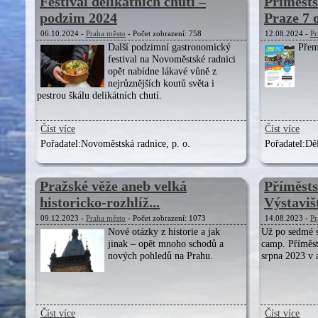
Festival delikátních chutí –
Příměsts
podzim 2024
Praze 7 o
06.10.2024 -
Praha město
- Počet zobrazení: 758
12.08.2024 -
Pr
Další podzimní gastronomický
Přemý
festival na Novoměstské radnici
opět nabídne lákavé vůně z
nejrůznějších koutů světa i
pestrou škálu delikátních chutí.
Číst více
Číst více
Pořadatel:
Novoměstská radnice, p. o.
Pořadatel:
Děl
Pražské věže aneb velká
Příměsts
historicko-rozhlíž...
Výstavišt
09.12.2023 -
Praha město
- Počet zobrazení: 1073
14.08.2023 -
Pr
Nové otázky z historie a jak
Už po sedmé se
jinak – opět mnoho schodů a
camp. Příměst
nových pohledů na Prahu.
srpna 2023 v 
Číst více
Číst více