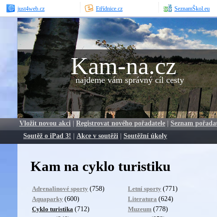
just4web.cz
Etřídnice.cz
SeznamŠkol.eu
Kam-na.cz
najdeme vám správný cíl cesty
Vložit novou akci
|
Registrovat nového pořadatele
|
Seznam pořada
Soutěž o iPad 3!
|
Akce v soutěži
|
Soutěžní úkoly
Kam na cyklo turistiku
(758)
(771)
Adrenalinové sporty
Letní sporty
(600)
(624)
Aquaparky
Literatura
(712)
(778)
Cyklo turistika
Muzeum