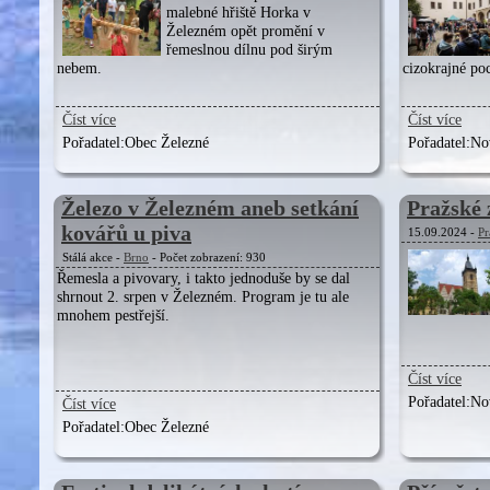
malebné hřiště Horka v
Železném opět promění v
řemeslnou dílnu pod širým
nebem.
cizokrajné po
Číst více
Číst více
Pořadatel:
Obec Železné
Pořadatel:
Nov
Železo v Železném aneb setkání
Pražské 
kovářů u piva
15.09.2024 -
Pr
Stálá akce -
Brno
- Počet zobrazení: 930
Řemesla a pivovary, i takto jednoduše by se dal
shrnout 2. srpen v Železném. Program je tu ale
mnohem pestřejší.
Číst více
Pořadatel:
Nov
Číst více
Pořadatel:
Obec Železné