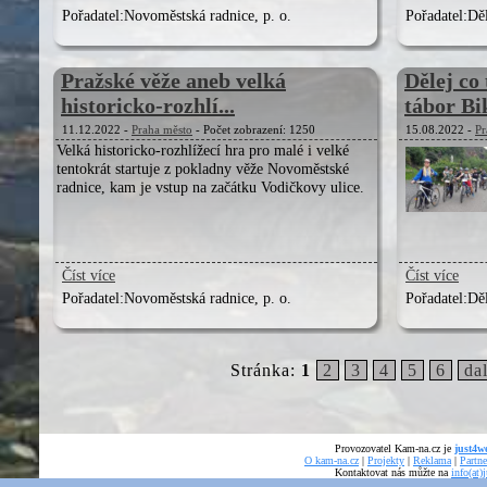
Pořadatel:
Novoměstská radnice, p. o.
Pořadatel:
Děl
Pražské věže aneb velká
Dělej co
historicko-rozhlí...
tábor B
11.12.2022 -
Praha město
- Počet zobrazení: 1250
15.08.2022 -
Pr
Velká historicko-rozhlížecí hra pro malé i velké
tentokrát startuje z pokladny věže Novoměstské
radnice, kam je vstup na začátku Vodičkovy ulice.
Číst více
Číst více
Pořadatel:
Novoměstská radnice, p. o.
Pořadatel:
Děl
Stránka:
1
2
3
4
5
6
dal
Provozovatel Kam-na.cz je
just4we
O kam-na.cz
|
Projekty
|
Reklama
|
Partne
Kontaktovat nás můžte na
info(at)