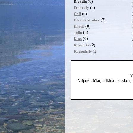
(0)
Divadla
(2)
Festivaly
(0)
Golf
(3)
Historické akce
(0)
Hrady
(3)
Jídlo
(0)
Kina
(2)
Koncerty
(1)
Koupaliště
V
Vtipné tričko, mikina - s rybou