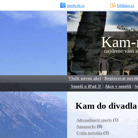
just4web.cz
Etřídnice.cz
Kam-
najdeme vám sp
Vložit novou akci
|
Registrovat novéh
Soutěž o iPad 3!
|
Akce v soutěži
|
S
Kam do divadla
(1)
Adrenalinové sporty
(0)
Aquaparky
(1)
Cyklo turistika