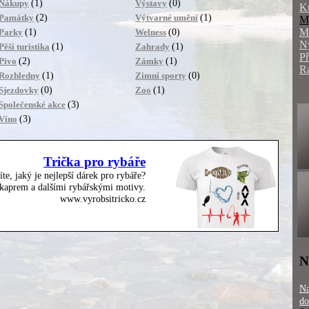
(1)
(0)
Nákupy
Výstavy
K
(2)
(1)
Památky
Výtvarné umění
M
M
(1)
(0)
Parky
Welness
N
(1)
(1)
Pěší turistika
Zahrady
P
(2)
(1)
Pivo
Zámky
R
(1)
(0)
Rozhledny
Zimní sporty
(0)
(1)
Sjezdovky
Zoo
(3)
Společenské akce
(3)
Víno
Trička pro rybáře
íte, jaký je nejlepší dárek pro rybáře?
, kaprem a dalšími rybářskými motivy.
www.vyrobsitricko.cz
N
Na
do