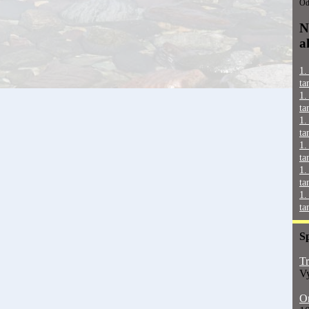
Od
N
a
1.
ta
1.
ta
1.
ta
1.
ta
1.
ta
1.
ta
S
Tr
Vy
On