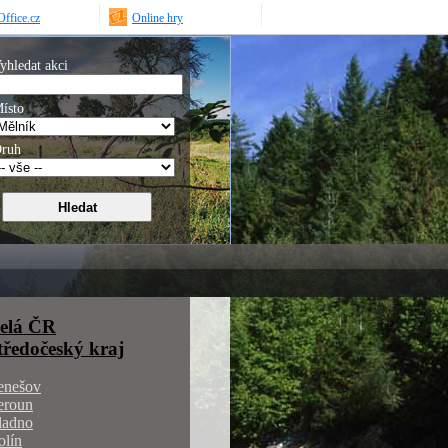
ffice.cz
Online hry
yhledat akci
ísto
ruh
elá ČR
tředočeský kraj
enešov
eroun
ladno
olín