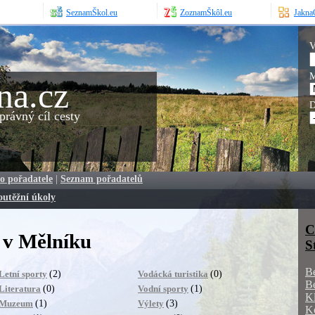
SeznamŠkol.eu
ZoznamŠkôl.eu
JaknaO
V
M
na.cz
D
rávný cíl cesty
o pořadatele
|
Seznam pořadatelů
outěžní úkoly
C
 v Mělníku
S
B
(2)
(0)
Letní sporty
Vodácká turistika
B
(0)
(1)
Literatura
Vodní sporty
K
(1)
(3)
Muzeum
Výlety
K