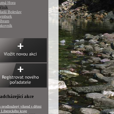
utná Hora
ělník
ladá Boleslav
ymburk
říbram
akovník
adcházející akce
 prodloužený víkend s dětmi
 Libereckého kraje