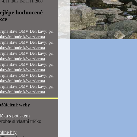
: 4. 11. 2017 Do: 1. 11. 2030
ejlépe hodnocené
kce
 října slaví OMV Den kávy: při
nkování bude káva zdarma
 října slaví OMV Den kávy: při
nkování bude káva zdarma
 října slaví OMV Den kávy: při
nkování bude káva zdarma
 října slaví OMV Den kávy: při
nkování bude káva zdarma
 října slaví OMV Den kávy: při
nkování bude káva zdarma
 října slaví OMV Den kávy: při
nkování bude káva zdarma
přáteléné weby
ička s potiskem
robte si vlastní tričko
line hry