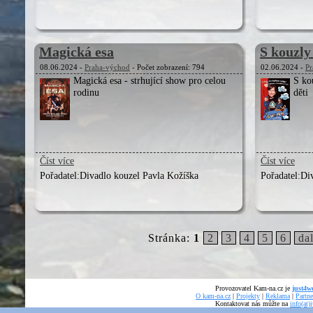
Magická esa
S kouzly
08.06.2024 -
Praha-východ
- Počet zobrazení: 794
02.06.2024 -
Pr
Magická esa - strhující show pro celou
S ko
rodinu
děti
Číst více
Číst více
Pořadatel:
Divadlo kouzel Pavla Kožíška
Pořadatel:
Di
Stránka:
1
2
3
4
5
6
dal
Provozovatel Kam-na.cz je
just4we
O kam-na.cz
|
Projekty
|
Reklama
|
Partne
Kontaktovat nás můžte na
info(at)