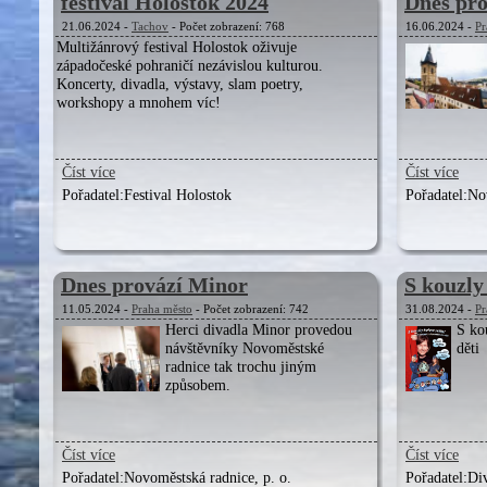
festival Holostok 2024
Dnes pr
21.06.2024 -
Tachov
- Počet zobrazení: 768
16.06.2024 -
Pr
Multižánrový festival Holostok oživuje
západočeské pohraničí nezávislou kulturou.
Koncerty, divadla, výstavy, slam poetry,
workshopy a mnohem víc!
Číst více
Číst více
Pořadatel:
Festival Holostok
Pořadatel:
Nov
Dnes provází Minor
S kouzly
11.05.2024 -
Praha město
- Počet zobrazení: 742
31.08.2024 -
Pr
Herci divadla Minor provedou
S ko
návštěvníky Novoměstské
děti
radnice tak trochu jiným
způsobem.
Číst více
Číst více
Pořadatel:
Novoměstská radnice, p. o.
Pořadatel:
Di