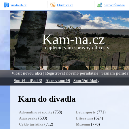
just4web.cz
Etřídnice.cz
SeznamŠkol.eu
Kam-na.cz
najdeme vám správný cíl cesty
Vložit novou akci
|
Registrovat nového pořadatele
|
Seznam pořada
Soutěž o iPad 3!
|
Akce v soutěži
|
Soutěžní úkoly
Kam do divadla
(758)
(771)
Adrenalinové sporty
Letní sporty
(600)
(624)
Aquaparky
Literatura
(712)
(778)
Cyklo turistika
Muzeum