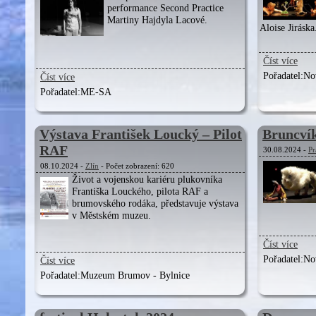
performance Second Practice
Martiny Hajdyla Lacové.
Aloise Jiráska
Číst více
Pořadatel:
Nov
Číst více
Pořadatel:
ME-SA
Výstava František Loucký – Pilot
Bruncvík
RAF
30.08.2024 -
Pr
08.10.2024 -
Zlín
- Počet zobrazení: 620
Život a vojenskou kariéru plukovníka
Františka Louckého, pilota RAF a
brumovského rodáka, představuje výstava
v Městském muzeu.
Číst více
Pořadatel:
Nov
Číst více
Pořadatel:
Muzeum Brumov - Bylnice