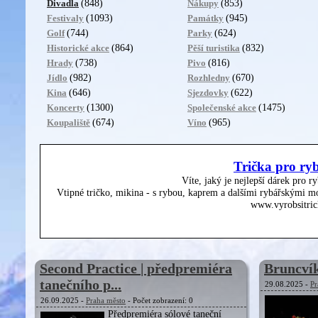
(848)
(853)
Divadla
Nákupy
(1093)
(945)
Festivaly
Památky
(744)
(624)
Golf
Parky
(864)
(832)
Historické akce
Pěší turistika
(738)
(816)
Hrady
Pivo
(982)
(670)
Jídlo
Rozhledny
(646)
(622)
Kina
Sjezdovky
(1300)
(1475)
Koncerty
Společenské akce
(674)
(965)
Koupaliště
Víno
Trička pro ry
Víte, jaký je nejlepší dárek pro r
Vtipné tričko, mikina - s rybou, kaprem a dalšími rybářskými mo
www.vyrobsitric
Second Practice | předpremiéra
Bruncvík
tanečního p...
29.08.2025 -
Pr
26.09.2025 -
Praha město
- Počet zobrazení: 0
Předpremiéra sólové taneční