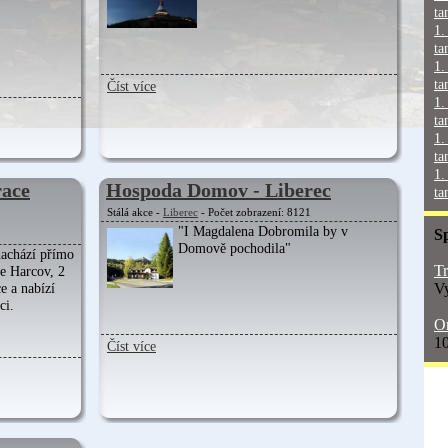
ta
1.
ta
1.
ta
Číst více
1.
ta
1.
ta
1.
race
Hospoda Domov - Liberec
ta
Stálá akce -
Liberec
- Počet zobrazení: 8121
"I Magdalena Dobromila by v
S
Domově pochodila"
nachází přímo
Tr
e Harcov, 2
Vy
e a nabízí
ci.
On
10
Číst více