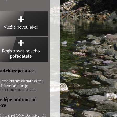
adcházející akce
 prodloužený víkend s dětmi
 Libereckého kraje
: 4. 11. 2017 Do: 1. 11. 2030
ejlépe hodnocené
kce
 října slaví OMV Den kávy: při