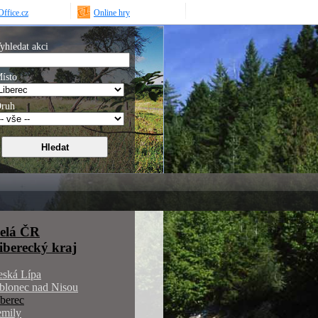
ffice.cz
Online hry
yhledat akci
ísto
ruh
elá ČR
iberecký kraj
eská Lípa
blonec nad Nisou
berec
emily