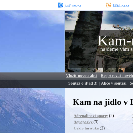
just4web.cz
Etřídnice.cz
Kam-
najdeme vám sp
Vložit novou akci
|
Registrovat novéh
Soutěž o iPad 3!
|
Akce v soutěži
|
S
Kam na jídlo v 
(2)
Adrenalinové sporty
(3)
Aquaparky
(2)
Cyklo turistika