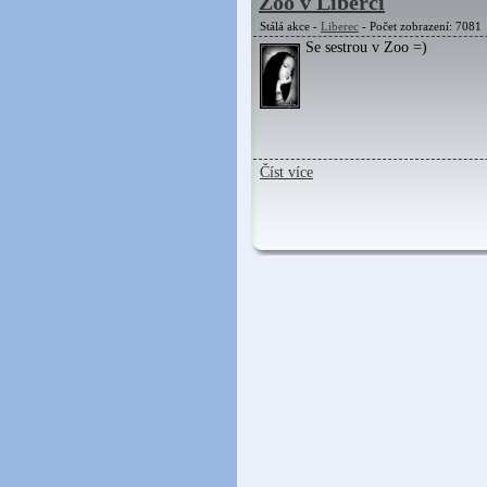
Zoo v Liberci
Stálá akce -
Liberec
- Počet zobrazení: 7081
Se sestrou v Zoo =)
Číst více