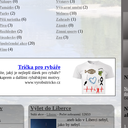
(0)
(3)
Nákupy
Výstavy
(3)
(2)
Památky
Výtvarné umění
(2)
(10)
Parky
Welness
(6)
(1)
Pěší turistika
Zahrady
(3)
(0)
Pivo
Zámky
(2)
(1)
Rozhledny
Zimní sporty
(0)
(3)
Sjezdovky
Zoo
(20)
Společenské akce
(4)
Víno
Trička pro rybáře
íte, jaký je nejlepší dárek pro rybáře?
N
, kaprem a dalšími rybářskými motivy.
www.vyrobsitricko.cz
Na
do
Od
v
Výlet do Liberce
N
a
Stálá akce -
Liberec
- Počet zobrazení: 12653
........aneb kdo v Liberci nebyl,
5
jako by nebyl.............
1.