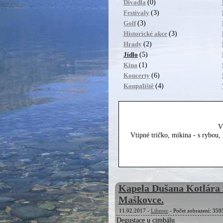
(0)
Divadla
(3)
Festivaly
(3)
Golf
(3)
Historické akce
(2)
Hrady
(5)
Jídlo
(1)
Kina
(6)
Koncerty
(4)
Koupaliště
V
Vtipné tričko, mikina - s rybou
Kapela Dušana Kotlára 
Maškovce.
11.02.2017 -
Liberec
- Počet zobrazení: 359
Degustace u cimbálu