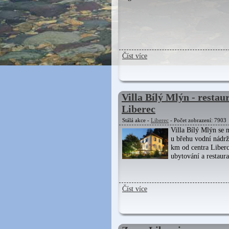
Číst více
Villa Bílý Mlýn - restau
Liberec
Stálá akce -
Liberec
- Počet zobrazení: 7903
Villa Bílý Mlýn se 
u břehu vodní nádrž
km od centra Liberc
ubytování a restaura
Číst více