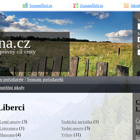
SeznamŠkol.eu
ZoznamŠkôl.eu
JaknaO
V
M
na.cz
D
rávný cíl cesty
o pořadatele
|
Seznam pořadatelů
outěžní úkoly
C
Liberci
L
Č
(3)
(1)
Letní sporty
Vodácká turistika
Ja
(1)
(3)
Literatura
Vodní sporty
Li
(4)
(11)
Muzeum
Výlety
S