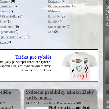
(0)
(0)
Nákupy
Výstavy
K
(9)
(17)
Památky
Výtvarné umění
M
M
(4)
(0)
Parky
Welness
N
(0)
(2)
Pěší turistika
Zahrady
P
(1)
(4)
Pivo
Zámky
R
(0)
(0)
Rozhledny
Zimní sporty
(0)
(2)
Sjezdovky
Zoo
(19)
Společenské akce
(2)
Víno
Trička pro rybáře
íte, jaký je nejlepší dárek pro rybáře?
, kaprem a dalšími rybářskými motivy.
www.vyrobsitricko.cz
eděle
Sváteční prohlídky zámku Žleby
N
s oživenou ...
Na
 3074
08.05.2014 -
Kutná Hora
- Počet zobrazení: 6195
do
martinské
Přijďte se vrátit do minulosti,