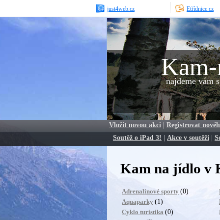
just4web.cz
Etřídnice.cz
Kam-
najdeme vám sp
Vložit novou akci
|
Registrovat novéh
Soutěž o iPad 3!
|
Akce v soutěži
|
S
Kam na jídlo v
(0)
Adrenalinové sporty
(1)
Aquaparky
(0)
Cyklo turistika