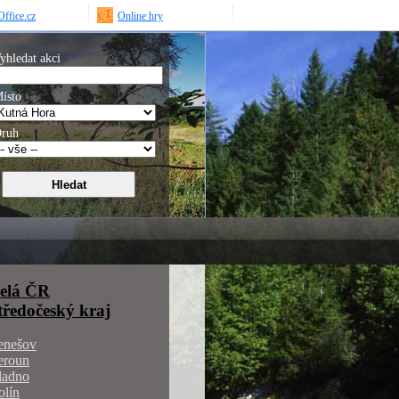
ffice.cz
Online hry
yhledat akci
ísto
ruh
elá ČR
tředočeský kraj
enešov
eroun
ladno
olín