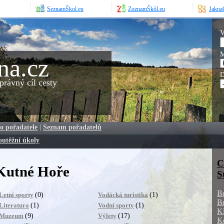
SeznamŠkol.eu
ZoznamŠkôl.eu
JaknaO
V
M
na.cz
D
rávný cíl cesty
o pořadatele
|
Seznam pořadatelů
outěžní úkoly
C
 Kutné Hoře
S
B
(0)
(1)
Letní sporty
Vodácká turistika
B
(1)
(1)
Literatura
Vodní sporty
K
(9)
(17)
Muzeum
Výlety
K