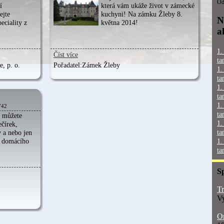
Od
í
která vám ukáže život v zámecké
ejte
kuchyni! Na zámku Žleby 8.
N
eciality z
května 2014!
a
1.
Číst více
ta
e, p. o.
Pořadatel:
Zámek Žleby
1.
ta
1.
ta
1.
742
ta
i můžete
1.
ečírek,
ta
 a nebo jen
u domácího
1.
ta
S
Tr
Vy
On