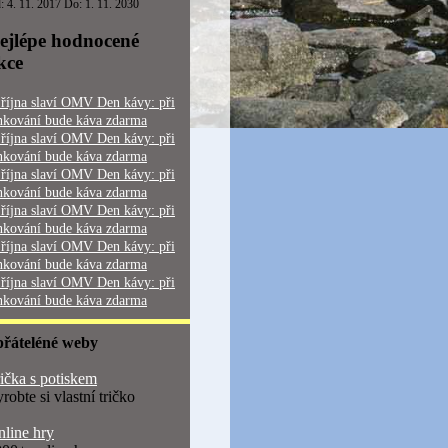
: 4. 11. 2017 Do: 1. 11. 2030
ejlépe hodnocené
kce
 října slaví OMV Den kávy: při
nkování bude káva zdarma
 října slaví OMV Den kávy: při
nkování bude káva zdarma
 října slaví OMV Den kávy: při
nkování bude káva zdarma
 října slaví OMV Den kávy: při
nkování bude káva zdarma
 října slaví OMV Den kávy: při
nkování bude káva zdarma
 října slaví OMV Den kávy: při
nkování bude káva zdarma
přáteléné weby
ička s potiskem
robte si vlastní tričko
line hry