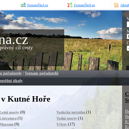
SeznamŠkol.eu
ZoznamŠkôl.eu
JaknaO
V
M
na.cz
D
rávný cíl cesty
o pořadatele
|
Seznam pořadatelů
outěžní úkoly
C
 v Kutné Hoře
S
B
(0)
(1)
Letní sporty
Vodácká turistika
B
(1)
(1)
Literatura
Vodní sporty
K
(9)
(17)
Muzeum
Výlety
K