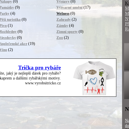
(0)
(0)
Nákupy
Výstavy
K
(9)
(17)
Památky
Výtvarné umění
M
M
(4)
(0)
Parky
Welness
N
(0)
(2)
Pěší turistika
Zahrady
P
(1)
(4)
Pivo
Zámky
R
(0)
(0)
Rozhledny
Zimní sporty
(0)
(2)
Sjezdovky
Zoo
(19)
Společenské akce
(2)
Víno
Trička pro rybáře
íte, jaký je nejlepší dárek pro rybáře?
, kaprem a dalšími rybářskými motivy.
www.vyrobsitricko.cz
N
Na
do