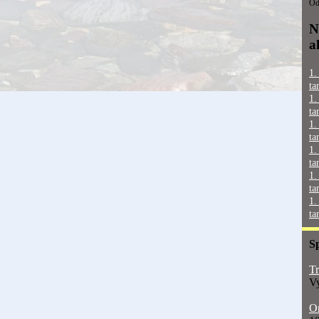
Od
N
a
1.
ta
1.
ta
1.
ta
1.
ta
1.
ta
1.
ta
S
Tr
Vy
On