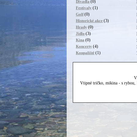
(0)
Divadla
(1)
Festivaly
(0)
Golf
(3)
Historické akce
(0)
Hrady
(3)
Jídlo
(0)
Kina
(4)
Koncerty
(1)
Koupaliště
V
Vtipné tričko, mikina - s rybou