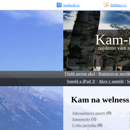
just4web.cz
Etřídnice.cz
Kam-
najdeme vám sp
Vložit novou akci
|
Registrovat novéh
Soutěž o iPad 3!
|
Akce v soutěži
|
S
Kam na welness
(0)
Adrenalinové sporty
(1)
Aquaparky
(0)
Cyklo turistika