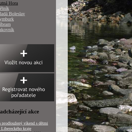
utná Hora
ělník
ladá Boleslav
ymburk
říbram
akovník
adcházející akce
 prodloužený víkend s dětmi
 Libereckého kraje