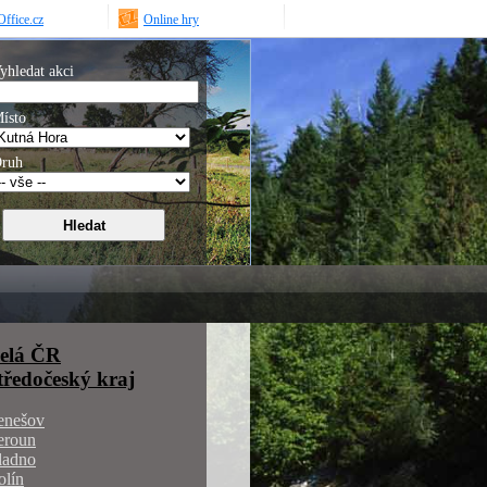
ffice.cz
Online hry
yhledat akci
ísto
ruh
elá ČR
tředočeský kraj
enešov
eroun
ladno
olín