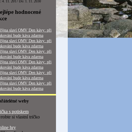
: 4. 11. 2017 Do: 1. 11. 2030
ejlépe hodnocené
kce
 října slaví OMV Den kávy: při
nkování bude káva zdarma
 října slaví OMV Den kávy: při
nkování bude káva zdarma
 října slaví OMV Den kávy: při
nkování bude káva zdarma
 října slaví OMV Den kávy: při
nkování bude káva zdarma
 října slaví OMV Den kávy: při
nkování bude káva zdarma
 října slaví OMV Den kávy: při
nkování bude káva zdarma
přáteléné weby
ička s potiskem
robte si vlastní tričko
line hry