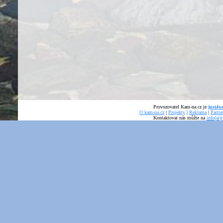
Provozovatel Kam-na.cz je
just4we
O kam-na.cz
|
Projekty
|
Reklama
|
Partne
Kontaktovat nás můžte na
info(at)