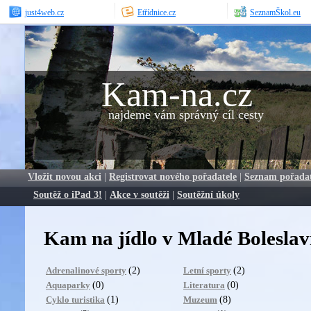
just4web.cz
Etřídnice.cz
SeznamŠkol.eu
Kam-na.cz
najdeme vám správný cíl cesty
Vložit novou akci
|
Registrovat nového pořadatele
|
Seznam pořada
Soutěž o iPad 3!
|
Akce v soutěži
|
Soutěžní úkoly
Kam na jídlo v Mladé Boleslav
(2)
(2)
Adrenalinové sporty
Letní sporty
(0)
(0)
Aquaparky
Literatura
(1)
(8)
Cyklo turistika
Muzeum