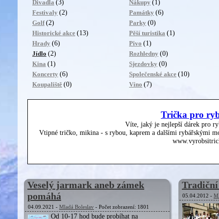
(3)
(1)
Divadla
Nákupy
(2)
(6)
Festivaly
Památky
(2)
(0)
Golf
Parky
(13)
(1)
Historické akce
Pěší turistika
(6)
(1)
Hrady
Pivo
(2)
(0)
Jídlo
Rozhledny
(1)
(0)
Kina
Sjezdovky
(6)
(10)
Koncerty
Společenské akce
(0)
(7)
Koupaliště
Víno
Trička pro ry
Víte, jaký je nejlepší dárek pro r
Vtipné tričko, mikina - s rybou, kaprem a dalšími rybářskými mo
www.vyrobsitric
Veselý jarmark aneb zámek
Tradiční
pomáhá
05.04.2012 -
Ml
04.09.2021 -
Mladá Boleslav
- Počet zobrazení: 1801
Od 10-17 hod bude probíhat na