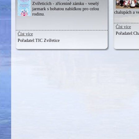
Zvířeticích - zřícenině zámku - veselý
jarmark s bohatou nabídkou pro celou
chalupách a v
rodinu.
Číst více
Pořadatel:
Ch
Číst více
Pořadatel:
TIC Zvířetice