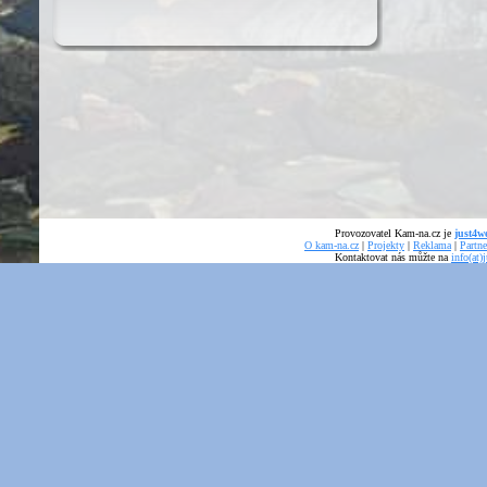
Provozovatel Kam-na.cz je
just4we
O kam-na.cz
|
Projekty
|
Reklama
|
Partne
Kontaktovat nás můžte na
info(at)