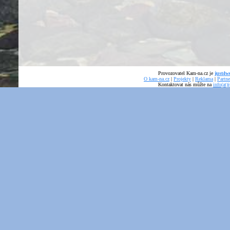
Provozovatel Kam-na.cz je
just4we
O kam-na.cz
|
Projekty
|
Reklama
|
Partne
Kontaktovat nás můžte na
info(at)