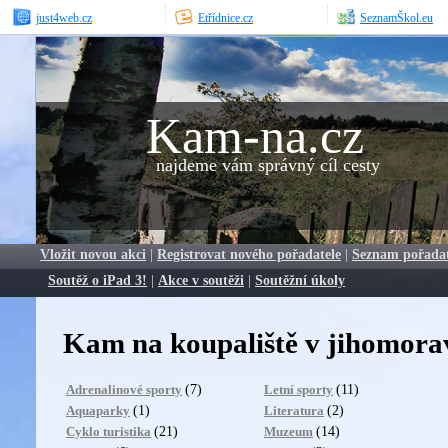
just4web.cz
Etřídnice.cz
SeznamŠkol.eu
Kam-na.cz
najdeme vám správný cíl cesty
Vložit novou akci
|
Registrovat nového pořadatele
|
Seznam pořada
Soutěž o iPad 3!
|
Akce v soutěži
|
Soutěžní úkoly
Kam na koupaliště v jihomora
(7)
(11)
Adrenalinové sporty
Letní sporty
(1)
(2)
Aquaparky
Literatura
(21)
(14)
Cyklo turistika
Muzeum