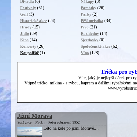
(6)
(3)
Divadla
Nákupy
(61)
(26)
Festivaly
Památky
(3)
(2)
Golf
Parky
(24)
(34)
Historické akce
Pěší turistika
(15)
(21)
Hrady
Pivo
(89)
(14)
Jídlo
Rozhledny
(14)
(0)
Kina
Sjezdovky
(26)
(62)
Koncerty
Společenské akce
(1)
(128)
Koupaliště
Víno
Trička pro ry
Víte, jaký je nejlepší dárek pro r
Vtipné tričko, mikina - s rybou, kaprem a dalšími rybářskými mo
www.vyrobsitric
Jižní Morava
Stálá akce -
Břeclav
- Počet zobrazení: 9952
Léto na kole po jižní Moravě....