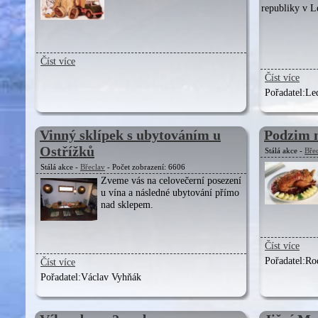
republiky v L
Číst více
Číst více
Pořadatel:
Led
Vinný sklípek s ubytováním u
Podzim 
Ostřížků
Stálá akce -
Bře
Stálá akce -
Břeclav
- Počet zobrazení: 6606
Zveme vás na celovečerní posezení
u vína a následné ubytování přímo
nad sklepem.
Číst více
Pořadatel:
Ro
Číst více
Pořadatel:
Václav Vyhňák