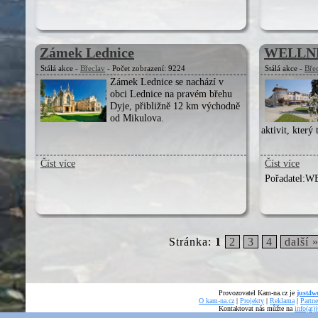
Zámek Lednice
WELLN
Stálá akce -
Břeclav
- Počet zobrazení: 9224
Stálá akce -
Bře
Zámek Lednice se nachází v
obci Lednice na pravém břehu
Dyje, přibližně 12 km východně
od Mikulova.
aktivit, který 
Číst více
Číst více
Pořadatel:
WE
Stránka:
1
2
3
4
další 
Provozovatel Kam-na.cz je
just4we
O kam-na.cz
|
Projekty
|
Reklama
|
Partne
Kontaktovat nás můžte na
info(at)