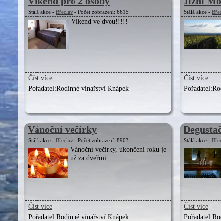
Víkend pro 2 osoby
Jižní M
Stálá akce -
Břeclav
- Počet zobrazení: 6615
Stálá akce -
Bře
Víkend ve dvou!!!!!
Číst více
Číst více
Pořadatel:
Rodinné vinařství Knápek
Pořadatel:
Ro
Vánoční večírky
Degustač
Stálá akce -
Břeclav
- Počet zobrazení: 8903
Stálá akce -
Bře
Vánoční večírky, ukončení roku je
už za dveřmi.....
Číst více
Číst více
Pořadatel:
Rodinné vinařství Knápek
Pořadatel:
Ro