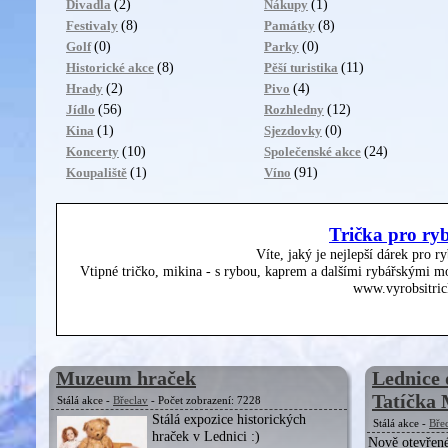
(2)
(1)
Divadla
Nákupy
(8)
(8)
Festivaly
Památky
(0)
(0)
Golf
Parky
(8)
(11)
Historické akce
Pěší turistika
(2)
(4)
Hrady
Pivo
(56)
(12)
Jídlo
Rozhledny
(1)
(0)
Kina
Sjezdovky
(10)
(24)
Koncerty
Společenské akce
(1)
(91)
Koupaliště
Víno
Trička pro ry
Víte, jaký je nejlepší dárek pro r
Vtipné tričko, mikina - s rybou, kaprem a dalšími rybářskými mo
www.vyrobsitric
Muzeum hraček
Lednice 
Tatíčka 
Stálá akce -
Břeclav
- Počet zobrazení: 7228
Stálá expozice historických
Stálá akce -
Bře
hraček v Lednici :)
Nově otevřen